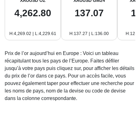
XAUUSD OZ
XAUUSD GM24
XAU
4,262.80
137.07
1
H:4,269.02 | L:4,229.61
H:137.27 | L:136.00
H:125.
Prix de l’or aujourd’hui en Europe : Voici un tableau
récapitulant tous les pays de l’Europe.
Faites défiler
jusqu’à votre pays puis cliquez sur, pour afficher les détails
du prix de l’or dans ce pays.
Pour un accès facile, vous
pouvez également taper pour effectuer une recherche pour
les noms de pays, nom de la devise ou code de devise
dans la colonne correspondante.