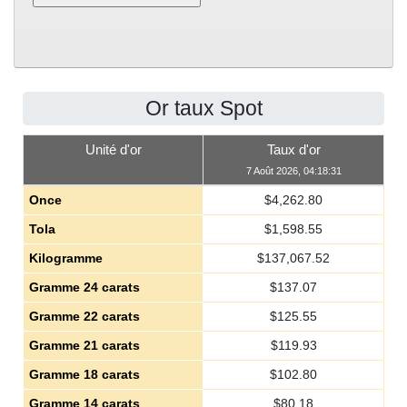
Or taux Spot
Unité d'or
Taux d'or
7 Août 2026, 04:18:31
Once
$
4,262.80
Tola
$
1,598.55
Kilogramme
$
137,067.52
Gramme 24 carats
$
137.07
Gramme 22 carats
$
125.55
Gramme 21 carats
$
119.93
Gramme 18 carats
$
102.80
Gramme 14 carats
$
80.18