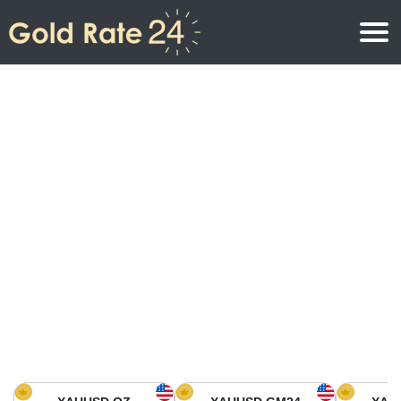
Prix de l\’or
Prix de l’or par once
Prix de l’or
Prix de l’or par gramme
Prix de l’or aujourd’hui en Amérique du Nord
Prix de l’or par kilogramme
Prix de l’or aujourd’hui en Asie
Prix de l’or par Tola
Prix de l’or aujourd’hui en Europe
Calculatrice or
Prix de l’or en Afrique
Prix de l’or aujourd’hui en Moyen Orient
Prix de l’or en Océanie
Prix de l’or aujourd’hui en Amérique du Sud