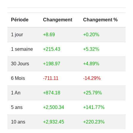
Période
Changement
Changement %
1 jour
+8.69
+0.20%
1 semaine
+215.43
+5.32%
30 Jours
+198.97
+4.89%
6 Mois
-711.11
-14.29%
1 An
+874.18
+25.79%
5 ans
+2,500.34
+141.77%
10 ans
+2,932.45
+220.23%