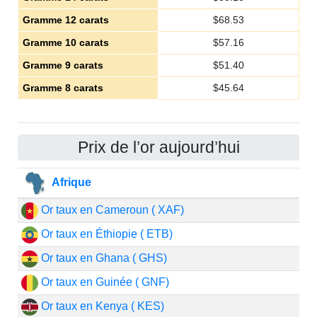
Gramme 12 carats
$
68.53
Gramme 10 carats
$
57.16
Gramme 9 carats
$
51.40
Gramme 8 carats
$
45.64
Prix de l’or aujourd’hui
Afrique
Or taux en Cameroun ( XAF)
Or taux en Éthiopie ( ETB)
Or taux en Ghana ( GHS)
Or taux en Guinée ( GNF)
Or taux en Kenya ( KES)