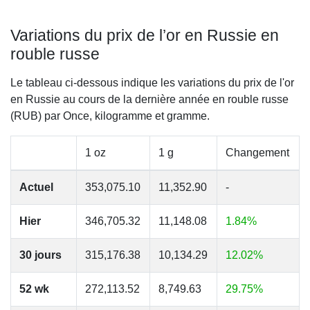
Variations du prix de l’or en Russie en
rouble russe
Le tableau ci-dessous indique les variations du prix de l'or
en Russie au cours de la dernière année en rouble russe
(RUB) par Once, kilogramme et gramme.
1 oz
1 g
Changement
Actuel
353,075.10
11,352.90
-
Hier
346,705.32
11,148.08
1.84%
30 jours
315,176.38
10,134.29
12.02%
52 wk
272,113.52
8,749.63
29.75%