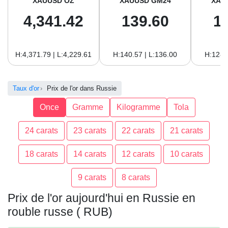
XAUUSD OZ
XAUUSD GM24
XAU
4,341.42
139.60
1
H:4,371.79 | L:4,229.61
H:140.57 | L:136.00
H:128.
Taux d'or
Prix de l'or dans Russie
Once
Gramme
Kilogramme
Tola
24 carats
23 carats
22 carats
21 carats
18 carats
14 carats
12 carats
10 carats
9 carats
8 carats
Prix de l'or aujourd'hui en Russie en
rouble russe ( RUB)