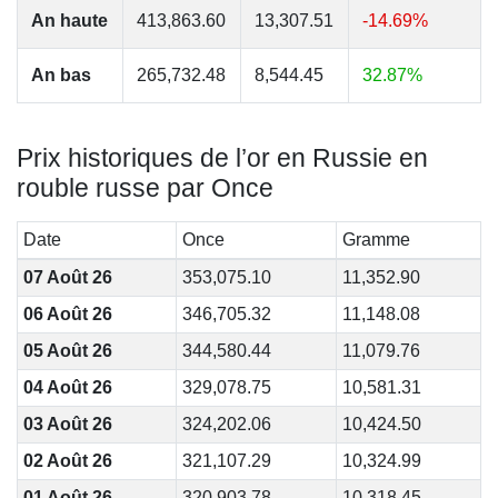
An haute
413,863.60
13,307.51
-14.69%
An bas
265,732.48
8,544.45
32.87%
Prix historiques de l’or en Russie en
rouble russe par Once
Date
Once
Gramme
07 Août 26
353,075.10
11,352.90
06 Août 26
346,705.32
11,148.08
05 Août 26
344,580.44
11,079.76
04 Août 26
329,078.75
10,581.31
03 Août 26
324,202.06
10,424.50
02 Août 26
321,107.29
10,324.99
01 Août 26
320,903.78
10,318.45