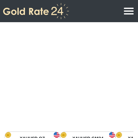
Prix de l\’or
Prix de l’or par once
Prix de l’or
Prix de l’or par gramme
Prix de l’or aujourd’hui en Amérique du Nord
Prix de l’or par kilogramme
Prix de l’or aujourd’hui en Asie
Prix de l’or par Tola
Prix de l’or aujourd’hui en Europe
Calculatrice or
Prix de l’or en Afrique
Prix de l’or aujourd’hui en Moyen Orient
Prix de l’or en Océanie
Prix de l’or aujourd’hui en Amérique du Sud