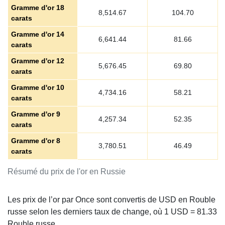
Gramme d'or 18
8,514.67
104.70
carats
Gramme d'or 14
6,641.44
81.66
carats
Gramme d'or 12
5,676.45
69.80
carats
Gramme d'or 10
4,734.16
58.21
carats
Gramme d'or 9
4,257.34
52.35
carats
Gramme d'or 8
3,780.51
46.49
carats
Résumé du prix de l'or en Russie
Les prix de l’or par Once sont convertis de USD en Rouble
russe selon les derniers taux de change, où 1 USD =
81.33
Rouble russe.