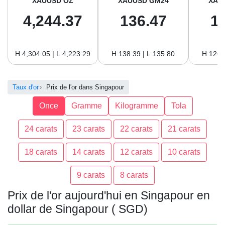
XAUUSD OZ
XAUUSD GM24
XAU
4,244.37
136.47
1
H:4,304.05 | L:4,223.29
H:138.39 | L:135.80
H:126.
Taux d'or
Prix de l'or dans Singapour
Once
Gramme
Kilogramme
Tola
24 carats
23 carats
22 carats
21 carats
18 carats
14 carats
12 carats
10 carats
9 carats
8 carats
Prix de l'or aujourd'hui en Singapour en
dollar de Singapour ( SGD)