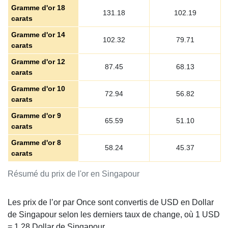
Gramme d'or 18
131.18
102.19
carats
Gramme d'or 14
102.32
79.71
carats
Gramme d'or 12
87.45
68.13
carats
Gramme d'or 10
72.94
56.82
carats
Gramme d'or 9
65.59
51.10
carats
Gramme d'or 8
58.24
45.37
carats
Résumé du prix de l'or en Singapour
Les prix de l’or par Once sont convertis de USD en Dollar
de Singapour selon les derniers taux de change, où 1 USD
=
1.28
Dollar de Singapour.