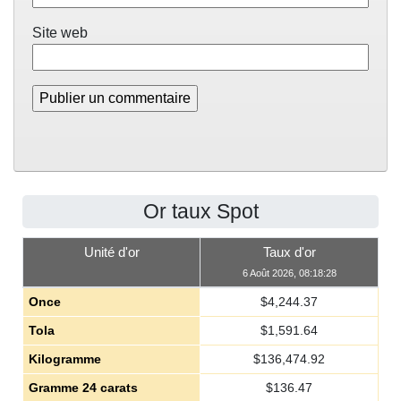
Site web
Or taux Spot
Unité d'or
Taux d'or
6 Août 2026, 08:18:28
Once
$
4,244.37
Tola
$
1,591.64
Kilogramme
$
136,474.92
Gramme 24 carats
$
136.47