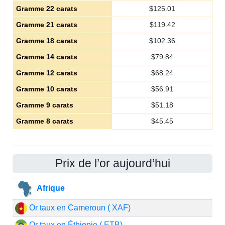
Gramme 22 carats
$
125.01
Gramme 21 carats
$
119.42
Gramme 18 carats
$
102.36
Gramme 14 carats
$
79.84
Gramme 12 carats
$
68.24
Gramme 10 carats
$
56.91
Gramme 9 carats
$
51.18
Gramme 8 carats
$
45.45
Prix de l’or aujourd’hui
Afrique
Or taux en Cameroun ( XAF)
Or taux en Éthiopie ( ETB)