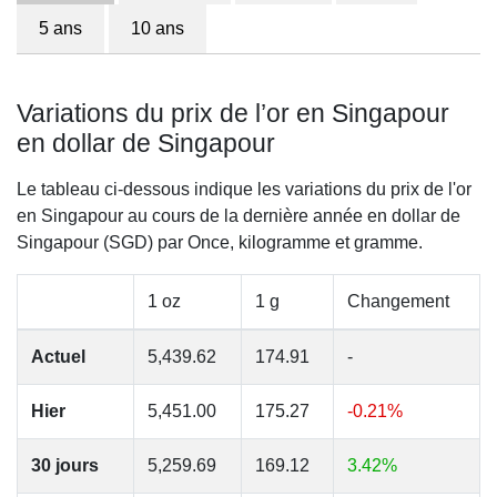
5 ans
10 ans
Variations du prix de l’or en Singapour
en dollar de Singapour
Le tableau ci-dessous indique les variations du prix de l'or
en Singapour au cours de la dernière année en dollar de
Singapour (SGD) par Once, kilogramme et gramme.
1 oz
1 g
Changement
Actuel
5,439.62
174.91
-
Hier
5,451.00
175.27
-0.21%
30 jours
5,259.69
169.12
3.42%