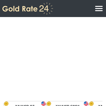
Prix de l\’or
Prix de l’or par once
Prix de l’or
Prix de l’or par gramme
Prix de l’or aujourd’hui en Amérique du Nord
Prix de l’or par kilogramme
Prix de l’or aujourd’hui en Asie
Prix de l’or par Tola
Prix de l’or aujourd’hui en Europe
Calculatrice or
Prix de l’or en Afrique
Prix de l’or aujourd’hui en Moyen Orient
Prix de l’or en Océanie
Prix de l’or aujourd’hui en Amérique du Sud