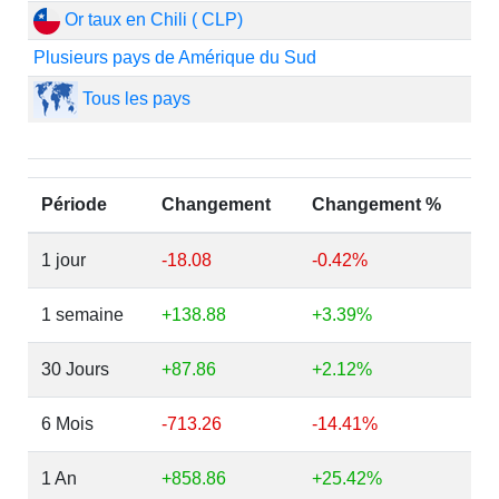
Or taux en Chili ( CLP)
Plusieurs pays de Amérique du Sud
Tous les pays
Période
Changement
Changement %
1 jour
-18.08
-0.42%
1 semaine
+138.88
+3.39%
30 Jours
+87.86
+2.12%
6 Mois
-713.26
-14.41%
1 An
+858.86
+25.42%