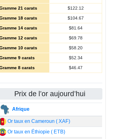
Gramme 21 carats
$
122.12
Gramme 18 carats
$
104.67
Gramme 14 carats
$
81.64
Gramme 12 carats
$
69.78
Gramme 10 carats
$
58.20
Gramme 9 carats
$
52.34
Gramme 8 carats
$
46.47
Prix de l’or aujourd’hui
Afrique
Or taux en Cameroun ( XAF)
Or taux en Éthiopie ( ETB)