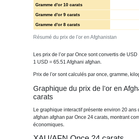
Gramme d'or 10 carats
Gramme d'or 9 carats
Gramme d'or 8 carats
Résumé du prix de l'or en Afghanistan
Les prix de l’or par Once sont convertis de USD
1 USD =
65.51
Afghani afghan.
Prix de l'or sont calculés par once, gramme, kilo
Graphique du prix de l’or en Afg
carats
Le graphique interactif présente environ 20 ans 
afghan afghan par Once 24 carats, montrant com
économiques.
XAU/AFN Once 24 carats