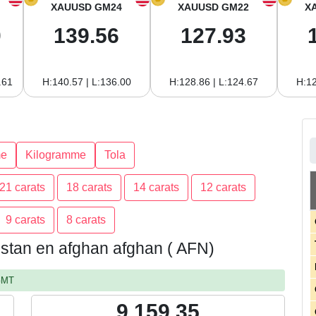
XAUUSD GM24
XAUUSD GM22
X
0
139.56
127.93
.61
H:140.57 | L:136.00
H:128.86 | L:124.67
H:12
e
Kilogramme
Tola
21 carats
18 carats
14 carats
12 carats
9 carats
8 carats
nistan en afghan afghan ( AFN)
 GMT
9,159.35