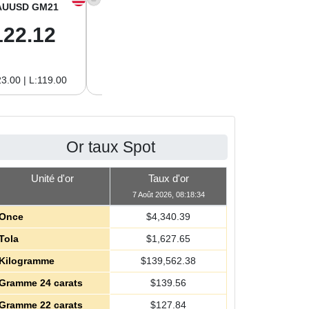
AUUSD GM21
XAGUSD OZ
XAGUSD GM
122.12
63.42
2.04
3.00 | L:119.00
H:65.13 | L:61.15
H:2.09 | L:1.97
Or taux Spot
Unité d'or
Taux d'or
7 Août 2026, 08:18:34
Once
$
4,340.39
Tola
$
1,627.65
Kilogramme
$
139,562.38
Gramme 24 carats
$
139.56
Gramme 22 carats
$
127.84