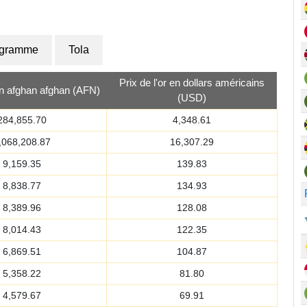
ogramme
Tola
Prix de l'or en dollars américains
 en afghan afghan (AFN)
(USD)
284,855.70
4,348.61
,068,208.87
16,307.29
9,159.35
139.83
8,838.77
134.93
8,389.96
128.08
8,014.43
122.35
6,869.51
104.87
5,358.22
81.80
4,579.67
69.91