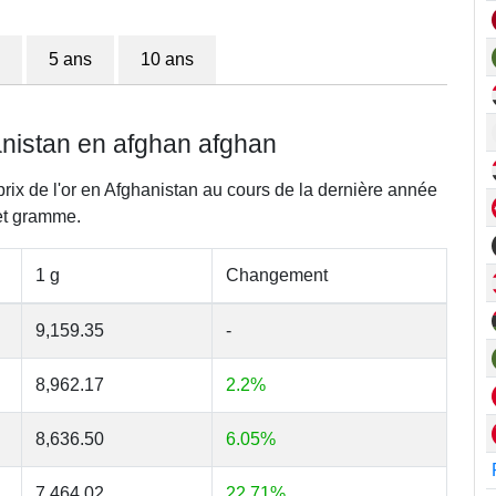
5 ans
10 ans
hanistan en afghan afghan
prix de l'or en Afghanistan au cours de la dernière année
et gramme.
1 g
Changement
9,159.35
-
8,962.17
2.2%
8,636.50
6.05%
7,464.02
22.71%