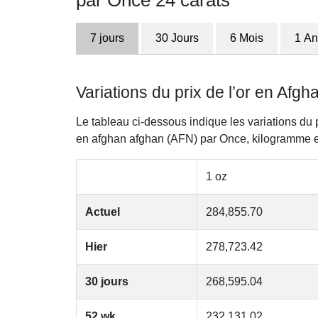
par Once 24 carats
7 jours
30 Jours
6 Mois
1 An
Variations du prix de l’or en Afg
Le tableau ci-dessous indique les variations du 
en afghan afghan (AFN) par Once, kilogramme 
1 oz
Actuel
284,855.70
Hier
278,723.42
30 jours
268,595.04
52 wk
232,131.02