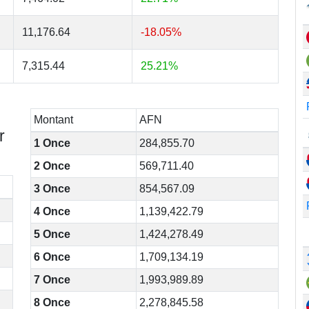
11,176.64
-18.05%
7,315.44
25.21%
Montant
AFN
r
1 Once
284,855.70
2 Once
569,711.40
3 Once
854,567.09
4 Once
1,139,422.79
5 Once
1,424,278.49
6 Once
1,709,134.19
7 Once
1,993,989.89
8 Once
2,278,845.58