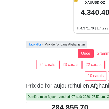
XAUUSD OZ
4,340.4
H:4,371.79 | L:4,229
Taux d'or
Prix de l'or dans Afghanistan
Once
Gramm
24 carats
23 carats
22 carats
10 carats
Prix de l'or aujourd'hui en Afgha
Dernière mise à jour : vendredi 07 août 2026, 07:52 pm,
284,855.70