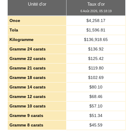
Unité d'or
Taux d'or
6 Août 2026, 05:18:19
Once
$
4,258.17
Tola
$
1,596.81
Kilogramme
$
136,918.65
Gramme 24 carats
$
136.92
Gramme 22 carats
$
125.42
Gramme 21 carats
$
119.80
Gramme 18 carats
$
102.69
Gramme 14 carats
$
80.10
Gramme 12 carats
$
68.46
Gramme 10 carats
$
57.10
Gramme 9 carats
$
51.34
Gramme 8 carats
$
45.59