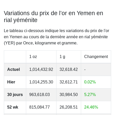
Variations du prix de l’or en Yemen en
rial yéménite
Le tableau ci-dessous indique les variations du prix de l'or
en Yemen au cours de la dernière année en rial yéménite
(YER) par Once, kilogramme et gramme.
1 oz
1 g
Changement
Actuel
1,014,432.92
32,618.42
-
Hier
1,014,255.30
32,612.71
0.02%
30 jours
963,618.03
30,984.50
5.27%
52 wk
815,084.77
26,208.51
24.46%