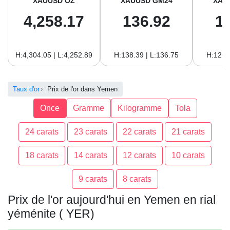
XAUUSD OZ
XAUUSD GM24
XAU
4,258.17
136.92
1
H:4,304.05 | L:4,252.89
H:138.39 | L:136.75
H:126.
Taux d'or
Prix de l'or dans Yemen
Once
Gramme
Kilogramme
Tola
24 carats
23 carats
22 carats
21 carats
18 carats
14 carats
12 carats
10 carats
9 carats
8 carats
Prix de l'or aujourd'hui en Yemen en rial
yéménite ( YER)