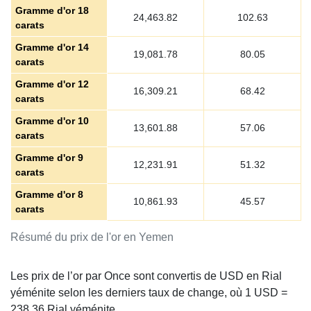
Gramme d'or 18
24,463.82
102.63
carats
Gramme d'or 14
19,081.78
80.05
carats
Gramme d'or 12
16,309.21
68.42
carats
Gramme d'or 10
13,601.88
57.06
carats
Gramme d'or 9
12,231.91
51.32
carats
Gramme d'or 8
10,861.93
45.57
carats
Résumé du prix de l'or en Yemen
Les prix de l’or par Once sont convertis de USD en Rial
yéménite selon les derniers taux de change, où 1 USD =
238.36
Rial yéménite.