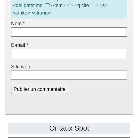
<del datetime=""> <em> <i> <q cite=""> <s>
<strike> <strong>
Nom
*
E-mail
*
Site web
Or taux Spot