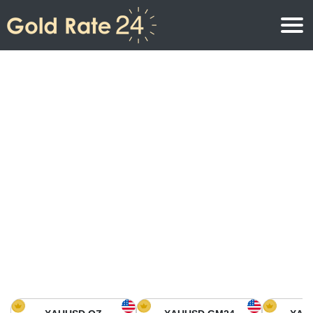
Prix de l\’or
Prix de l’or par once
Prix de l’or
Prix de l’or par gramme
Prix de l’or aujourd’hui en Amérique du Nord
Prix de l’or par kilogramme
Prix de l’or aujourd’hui en Asie
Prix de l’or par Tola
Prix de l’or aujourd’hui en Europe
Calculatrice or
Prix de l’or en Afrique
Prix de l’or aujourd’hui en Moyen Orient
Prix de l’or en Océanie
Prix de l’or aujourd’hui en Amérique du Sud