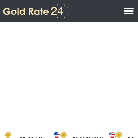
Prix de l\’or
Prix de l’or par once
Prix de l’or
Prix de l’or par gramme
Prix de l’or aujourd’hui en Amérique du Nord
Prix de l’or par kilogramme
Prix de l’or aujourd’hui en Asie
Prix de l’or par Tola
Prix de l’or aujourd’hui en Europe
Calculatrice or
Prix de l’or en Afrique
Prix de l’or aujourd’hui en Moyen Orient
Prix de l’or en Océanie
Prix de l’or aujourd’hui en Amérique du Sud