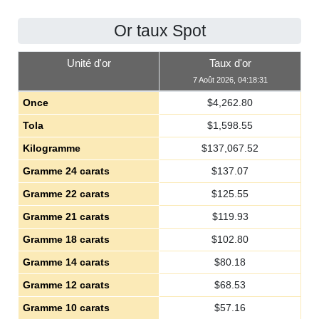
Or taux Spot
Unité d'or
Taux d'or
7 Août 2026, 04:18:31
Once
$
4,262.80
Tola
$
1,598.55
Kilogramme
$
137,067.52
Gramme 24 carats
$
137.07
Gramme 22 carats
$
125.55
Gramme 21 carats
$
119.93
Gramme 18 carats
$
102.80
Gramme 14 carats
$
80.18
Gramme 12 carats
$
68.53
Gramme 10 carats
$
57.16