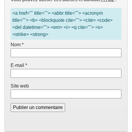
<a href="" title=""> <abbr title=""> <acronym
title=""> <b> <blockquote cite=""> <cite> <code>
<del datetime=""> <em> <i> <q cite=""> <s>
<strike> <strong>
Nom
*
E-mail
*
Site web