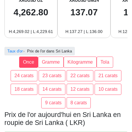
XAUUSD OZ
XAUUSD GM24
XAU
4,262.80
137.07
1
H:4,269.02 | L:4,229.61
H:137.27 | L:136.00
H:125.
Taux d'or
Prix de l'or dans Sri Lanka
Once
Gramme
Kilogramme
Tola
24 carats
23 carats
22 carats
21 carats
18 carats
14 carats
12 carats
10 carats
9 carats
8 carats
Prix de l'or aujourd'hui en Sri Lanka en
roupie de Sri Lanka ( LKR)