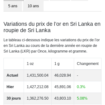
5 ans
10 ans
Variations du prix de l’or en Sri Lanka en
roupie de Sri Lanka
Le tableau ci-dessous indique les variations du prix de l'or
en Sri Lanka au cours de la dernière année en roupie de
Sri Lanka (LKR) par Once, kilogramme et gramme.
1 oz
1 g
Changement
Actuel
1,431,500.04
46,028.94
-
Hier
1,427,212.08
45,891.06
0.3%
30 jours
1,362,276.50
43,803.10
5.08%