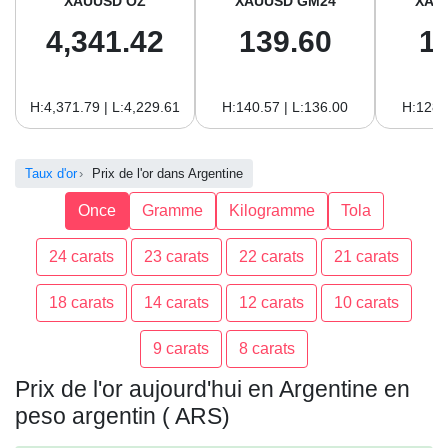
XAUUSD OZ
XAUUSD GM24
XAU
4,341.42
139.60
1
H:4,371.79 | L:4,229.61
H:140.57 | L:136.00
H:128.
Taux d'or
Prix de l'or dans Argentine
Once
Gramme
Kilogramme
Tola
24 carats
23 carats
22 carats
21 carats
18 carats
14 carats
12 carats
10 carats
9 carats
8 carats
Prix de l'or aujourd'hui en Argentine en
peso argentin ( ARS)