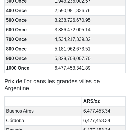
300 Once
1,943,236,002.57
400 Once
2,590,981,336.76
500 Once
3,238,726,670.95
600 Once
3,886,472,005.14
700 Once
4,534,217,339.32
800 Once
5,181,962,673.51
900 Once
5,829,708,007.70
1000 Once
6,477,453,341.89
Prix de l'or dans les grandes villes de
Argentine
ARS/oz
Buenos Aires
6,477,453.34
Córdoba
6,477,453.34