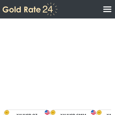
Prix de l\’or
Prix de l’or par once
Prix de l’or
Prix de l’or par gramme
Prix de l’or aujourd’hui en Amérique du Nord
Prix de l’or par kilogramme
Prix de l’or aujourd’hui en Asie
Prix de l’or par Tola
Prix de l’or aujourd’hui en Europe
Calculatrice or
Prix de l’or en Afrique
Prix de l’or aujourd’hui en Moyen Orient
Prix de l’or en Océanie
Prix de l’or aujourd’hui en Amérique du Sud