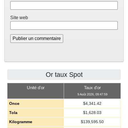
Site web
Or taux Spot
Unité d'or
Taux d'or
9 Août 2026, 09:47:59
Once
$
4,341.42
Tola
$
1,628.03
Kilogramme
$
139,595.50