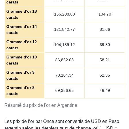
carats
Gramme d'or 18
156,208.68
104.70
carats
Gramme d'or 14
121,842.77
81.66
carats
Gramme d'or 12
104,139.12
69.80
carats
Gramme d'or 10
86,852.03
58.21
carats
Gramme d'or 9
78,104.34
52.35
carats
Gramme d'or 8
69,356.65
46.49
carats
Résumé du prix de l'or en Argentine
Les prix de l’or par Once sont convertis de USD en Peso
argentin selon les derniers taux de change, où 1 USD =