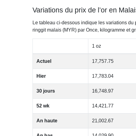
Variations du prix de l’or en Malai
Le tableau ci-dessous indique les variations du 
ringgit malais (MYR) par Once, kilogramme et 
1 oz
Actuel
17,757.75
Hier
17,783.04
30 jours
16,748.97
52 wk
14,421.77
An haute
21,002.67
An bas
14,029.90