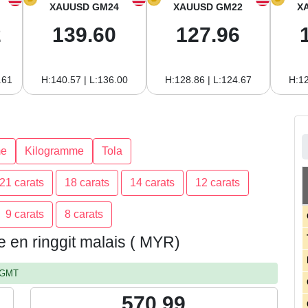
XAUUSD GM24
XAUUSD GM22
X
2
139.60
127.96
.61
H:140.57 | L:136.00
H:128.86 | L:124.67
H:12
e
Kilogramme
Tola
21 carats
18 carats
14 carats
12 carats
9 carats
8 carats
ie en ringgit malais ( MYR)
, GMT
570.99