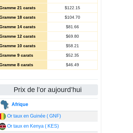
Gramme 21 carats
$
122.15
Gramme 18 carats
$
104.70
Gramme 14 carats
$
81.66
Gramme 12 carats
$
69.80
Gramme 10 carats
$
58.21
Gramme 9 carats
$
52.35
Gramme 8 carats
$
46.49
Prix de l’or aujourd’hui
Afrique
Or taux en Guinée ( GNF)
Or taux en Kenya ( KES)