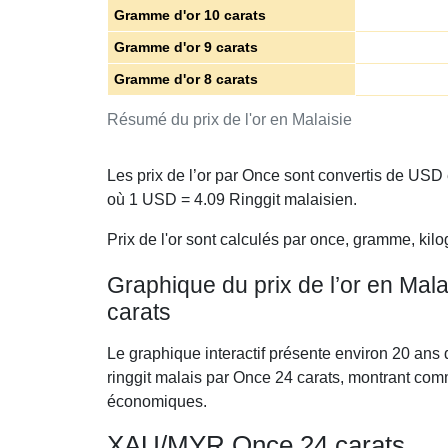
Gramme d'or 10 carats
Gramme d'or 9 carats
Gramme d'or 8 carats
Résumé du prix de l'or en Malaisie
Les prix de l’or par Once sont convertis de USD
où 1 USD =
4.09
Ringgit malaisien.
Prix de l'or sont calculés par once, gramme, kilo
Graphique du prix de l’or en Mala
carats
Le graphique interactif présente environ 20 ans 
ringgit malais par Once 24 carats, montrant com
économiques.
XAU/MYR Once 24 carats