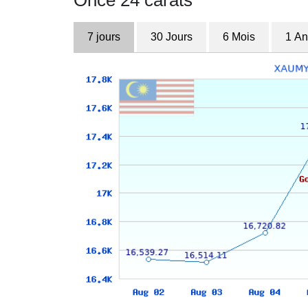
Once 24 carats
7 jours
30 Jours
6 Mois
1 An