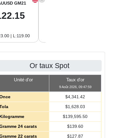
AUUSD GM21
XAGUSD OZ
XAGUSD GM
122.15
63.47
2.04
3.00 | L:119.00
H:65.13 | L:61.15
H:2.09 | L:1.97
Or taux Spot
Unité d'or
Taux d'or
9 Août 2026, 09:47:59
Once
$
4,341.42
Tola
$
1,628.03
Kilogramme
$
139,595.50
Gramme 24 carats
$
139.60
Gramme 22 carats
$
127.87