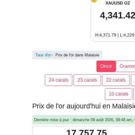
XAUUSD OZ
4,341.4
H:4,371.79 | L:4,229
Taux d'or
Prix de l'or dans Malaisie
Once
Gramm
24 carats
23 carats
22 carats
10 carats
Prix de l'or aujourd'hui en Malais
Dernière mise à jour : dimanche 09 août 2026, 09:48 am
17,757.75