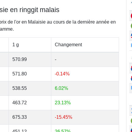
sie en ringgit malais
prix de l'or en Malaisie au cours de la dernière année en
gramme.
1 g
Changement
570.99
-
571.80
-0.14%
538.55
6.02%
463.72
23.13%
675.33
-15.45%
451.12
26.57%