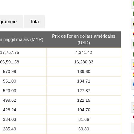
ogramme
Tola
Prix de l'or en dollars américains
en ringgit malais (MYR)
(USD)
17,757.75
4,341.42
66,591.58
16,280.33
570.99
139.60
551.00
134.71
523.03
127.87
499.62
122.15
428.24
104.70
334.03
81.66
285.49
69.80