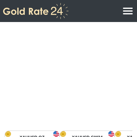
Prix de l\’or
Prix de l’or par once
Prix de l’or
Prix de l’or par gramme
Prix de l’or aujourd’hui en Amérique du Nord
Prix de l’or par kilogramme
Prix de l’or aujourd’hui en Asie
Prix de l’or par Tola
Prix de l’or aujourd’hui en Europe
Calculatrice or
Prix de l’or en Afrique
Prix de l’or aujourd’hui en Moyen Orient
Prix de l’or en Océanie
Prix de l’or aujourd’hui en Amérique du Sud