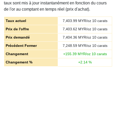
taux sont mis à jour instantanément en fonction du cours
de l'or au comptant en temps réel (prix d'achat).
Taux actuel
7,403.99
MYR/oz 10 carats
Prix de l'offre
7,403.62
MYR/oz 10 carats
Prix demandé
7,404.36
MYR/oz 10 carats
Précédent Fermer
7,248.59
MYR/oz 10 carats
Changement
+
155.39
MYR/oz 10 carats
Changement %
+
2.14
%