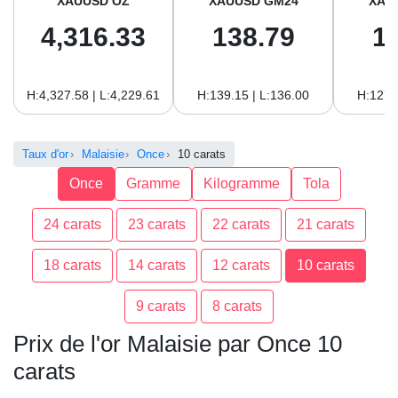
XAUUSD OZ
XAUUSD GM24
XAU
4,316.33
138.79
1
H:4,327.58 | L:4,229.61
H:139.15 | L:136.00
H:127.
Taux d'or
Malaisie
Once
10 carats
Once
Gramme
Kilogramme
Tola
24 carats
23 carats
22 carats
21 carats
18 carats
14 carats
12 carats
10 carats
9 carats
8 carats
Prix de l'or Malaisie par Once 10
carats