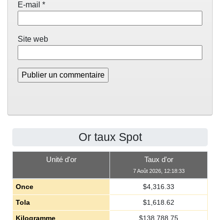
E-mail
*
Site web
Or taux Spot
Unité d'or
Taux d'or
7 Août 2026, 12:18:33
Once
$
4,316.33
Tola
$
1,618.62
Kilogramme
$
138,788.75