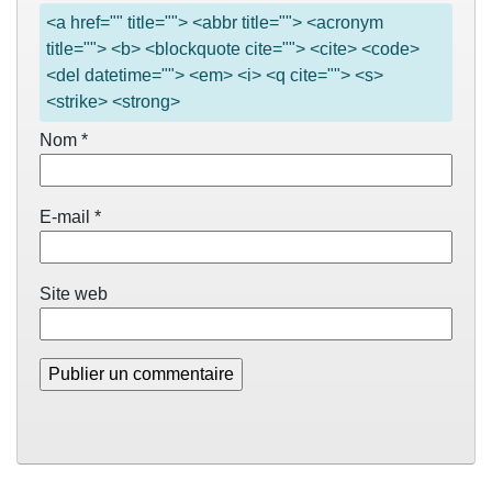
<a href="" title=""> <abbr title=""> <acronym
title=""> <b> <blockquote cite=""> <cite> <code>
<del datetime=""> <em> <i> <q cite=""> <s>
<strike> <strong>
Nom
*
E-mail
*
Site web