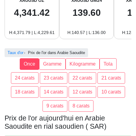
XAUUSD OZ
XAUUSD GM24
XAU
4,341.42
139.60
1
H:4,371.79 | L:4,229.61
H:140.57 | L:136.00
H:128.
Taux d'or
Prix de l'or dans Arabie Saoudite
Once
Gramme
Kilogramme
Tola
24 carats
23 carats
22 carats
21 carats
18 carats
14 carats
12 carats
10 carats
9 carats
8 carats
Prix de l'or aujourd'hui en Arabie
Saoudite en rial saoudien ( SAR)