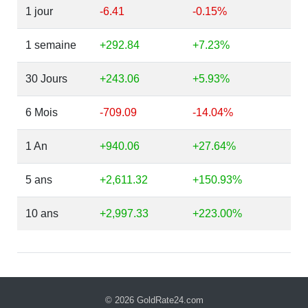
1 jour
-6.41
-0.15%
1 semaine
+292.84
+7.23%
30 Jours
+243.06
+5.93%
6 Mois
-709.09
-14.04%
1 An
+940.06
+27.64%
5 ans
+2,611.32
+150.93%
10 ans
+2,997.33
+223.00%
© 2026
GoldRate24.com