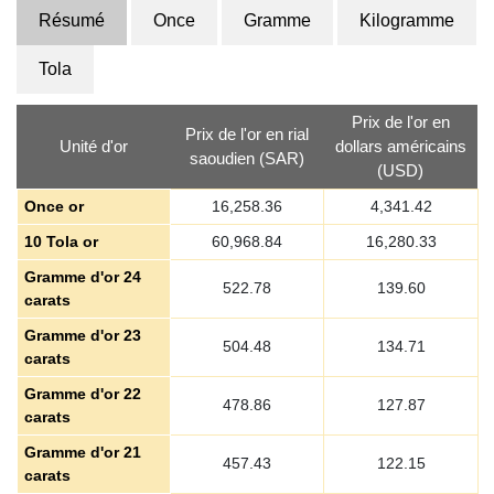
Résumé
Once
Gramme
Kilogramme
Tola
Prix de l'or en
Prix de l'or en rial
Unité d'or
dollars américains
saoudien (SAR)
(USD)
Once or
16,258.36
4,341.42
10 Tola or
60,968.84
16,280.33
Gramme d'or 24
522.78
139.60
carats
Gramme d'or 23
504.48
134.71
carats
Gramme d'or 22
478.86
127.87
carats
Gramme d'or 21
457.43
122.15
carats