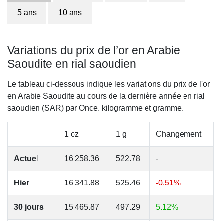
5 ans
10 ans
Variations du prix de l’or en Arabie
Saoudite en rial saoudien
Le tableau ci-dessous indique les variations du prix de l'or
en Arabie Saoudite au cours de la dernière année en rial
saoudien (SAR) par Once, kilogramme et gramme.
1 oz
1 g
Changement
Actuel
16,258.36
522.78
-
Hier
16,341.88
525.46
-0.51%
30 jours
15,465.87
497.29
5.12%