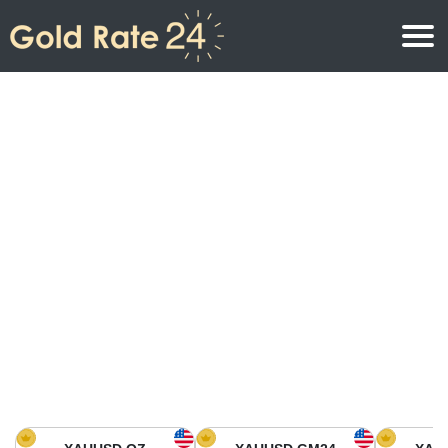
Prix de l\’or
Prix de l’or par once
Prix de l’or
Prix de l’or par gramme
Prix de l’or aujourd’hui en Amérique du Nord
Prix de l’or par kilogramme
Prix de l’or aujourd’hui en Asie
Prix de l’or par Tola
Prix de l’or aujourd’hui en Europe
Calculatrice or
Prix de l’or en Afrique
Prix de l’or aujourd’hui en Moyen Orient
Prix de l’or en Océanie
Prix de l’or aujourd’hui en Amérique du Sud