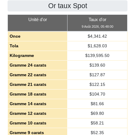
Or taux Spot
Unité d'or
Taux d'or
9 Août 2026, 05:48:00
Once
$
4,341.42
Tola
$
1,628.03
Kilogramme
$
139,595.50
Gramme 24 carats
$
139.60
Gramme 22 carats
$
127.87
Gramme 21 carats
$
122.15
Gramme 18 carats
$
104.70
Gramme 14 carats
$
81.66
Gramme 12 carats
$
69.80
Gramme 10 carats
$
58.21
Gramme 9 carats
$
52.35