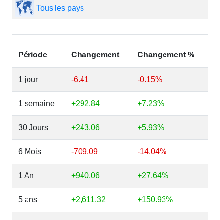
Tous les pays
Période
Changement
Changement %
1 jour
-6.41
-0.15%
1 semaine
+292.84
+7.23%
30 Jours
+243.06
+5.93%
6 Mois
-709.09
-14.04%
1 An
+940.06
+27.64%
5 ans
+2,611.32
+150.93%