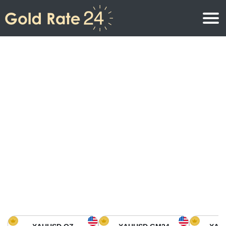
Prix de l\’or
Prix de l’or par once
Prix de l’or
Prix de l’or par gramme
Prix de l’or aujourd’hui en Amérique du Nord
Prix de l’or par kilogramme
Prix de l’or aujourd’hui en Asie
Prix de l’or par Tola
Prix de l’or aujourd’hui en Europe
Calculatrice or
Prix de l’or en Afrique
Prix de l’or aujourd’hui en Moyen Orient
Prix de l’or en Océanie
Prix de l’or aujourd’hui en Amérique du Sud