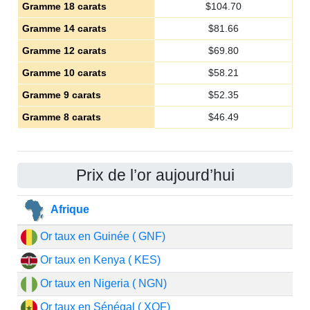
Gramme 18 carats
$
104.70
Gramme 14 carats
$
81.66
Gramme 12 carats
$
69.80
Gramme 10 carats
$
58.21
Gramme 9 carats
$
52.35
Gramme 8 carats
$
46.49
Prix de l’or aujourd’hui
Afrique
Or taux en Guinée ( GNF)
Or taux en Kenya ( KES)
Or taux en Nigeria ( NGN)
Or taux en Sénégal ( XOF)