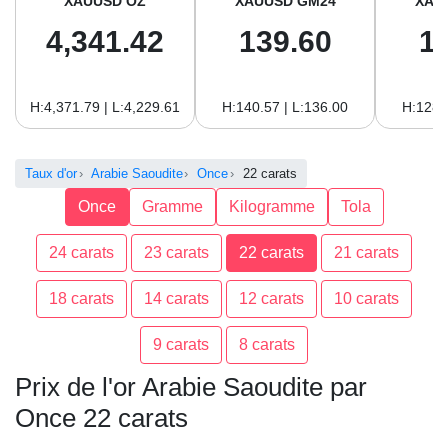
XAUUSD OZ
XAUUSD GM24
XAU
4,341.42
139.60
1
H:4,371.79 | L:4,229.61
H:140.57 | L:136.00
H:128.
Taux d'or
Arabie Saoudite
Once
22 carats
Once
Gramme
Kilogramme
Tola
24 carats
23 carats
22 carats
21 carats
18 carats
14 carats
12 carats
10 carats
9 carats
8 carats
Prix de l'or Arabie Saoudite par
Once 22 carats