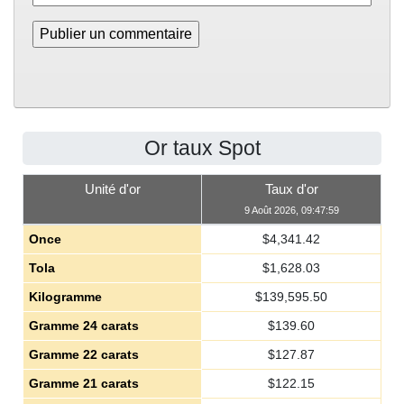
Or taux Spot
Unité d'or
Taux d'or
9 Août 2026, 09:47:59
Once
$
4,341.42
Tola
$
1,628.03
Kilogramme
$
139,595.50
Gramme 24 carats
$
139.60
Gramme 22 carats
$
127.87
Gramme 21 carats
$
122.15