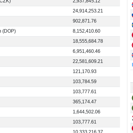
(CZK)
2,937,845.12
24,914,253.21
902,871.76
n (DOP)
8,152,410.60
18,555,684.78
6,951,460.46
22,581,609.21
121,170.93
103,784.59
103,777.61
365,174.47
1,644,502.06
103,777.61
10,333,216.37