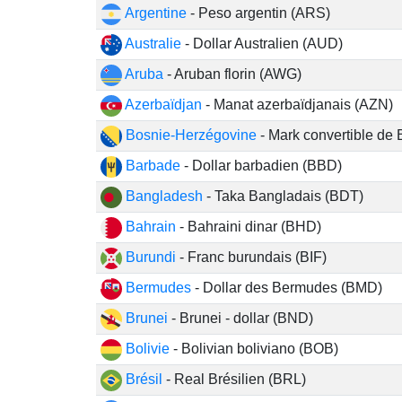
Argentine
- Peso argentin (ARS)
Australie
- Dollar Australien (AUD)
Aruba
- Aruban florin (AWG)
Azerbaïdjan
- Manat azerbaïdjanais (AZN)
Bosnie-Herzégovine
- Mark convertible de
Barbade
- Dollar barbadien (BBD)
Bangladesh
- Taka Bangladais (BDT)
Bahrain
- Bahraini dinar (BHD)
Burundi
- Franc burundais (BIF)
Bermudes
- Dollar des Bermudes (BMD)
Brunei
- Brunei - dollar (BND)
Bolivie
- Bolivian boliviano (BOB)
Brésil
- Real Brésilien (BRL)