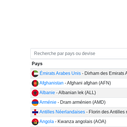
Pays
Émirats Arabes Unis
- Dirham des Emirats 
Afghanistan
- Afghani afghan (AFN)
Albanie
- Albanian lek (ALL)
Arménie
- Dram arménien (AMD)
Antilles Néerlandaises
- Florin des Antille
Angola
- Kwanza angolais (AOA)