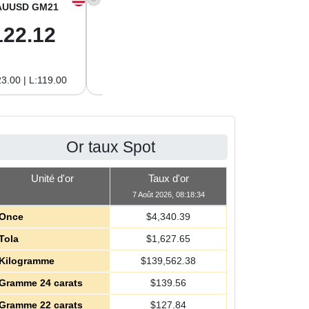
AUUSD GM21
XAGUSD OZ
XAGUSD GM
122.12
63.42
2.04
3.00 | L:119.00
H:65.13 | L:61.15
H:2.09 | L:1.97
Or taux Spot
Unité d'or
Taux d'or
7 Août 2026, 08:18:34
Once
$
4,340.39
Tola
$
1,627.65
Kilogramme
$
139,562.38
Gramme 24 carats
$
139.56
Gramme 22 carats
$
127.84