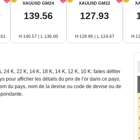
XAUUSD GM24
XAUUSD GM22
X
0
139.56
127.93
.61
H:140.57 | L:136.00
H:128.86 | L:124.67
H:12
, 24 K, 22 K, 14 K, 18 K, 14 K, 12 K, 10 K: faites défiler
ys pour afficher les détails du prix de l’or dans ce pays.
om du pays, nom de la devise ou code de devise ou de
espondante.