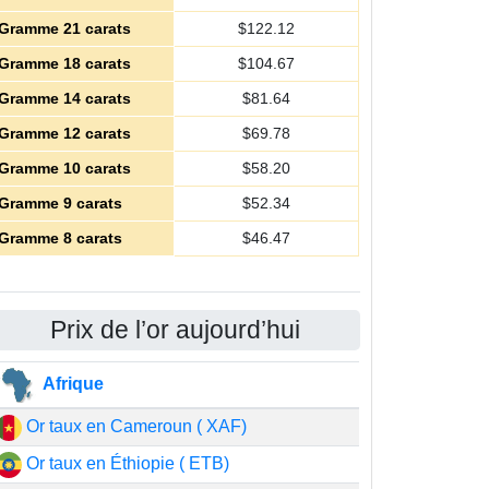
Gramme 21 carats
$
122.12
Gramme 18 carats
$
104.67
Gramme 14 carats
$
81.64
Gramme 12 carats
$
69.78
Gramme 10 carats
$
58.20
Gramme 9 carats
$
52.34
Gramme 8 carats
$
46.47
Prix de l’or aujourd’hui
Afrique
Or taux en Cameroun ( XAF)
Or taux en Éthiopie ( ETB)