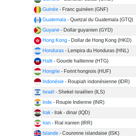
Guinée
- Franc guinéen (GNF)
Guatemala
- Quetzal du Guatemala (GTQ)
Guyane
- Dollar guyanien (GYD)
Hong Kong
- Dollar de Hong Kong (HKD)
Honduras
- Lempira du Honduras (HNL)
Haïti
- Gourde haïtienne (HTG)
Hongrie
- Forint hongrois (HUF)
Indonésie
- Roupiah indonésienne (IDR)
Israël
- Shekel israélien (ILS)
Inde
- Roupie Indienne (INR)
Irak
- Irak - dinar (IQD)
Iran
- Rial iranien (IRR)
Islande
- Couronne islandaise (ISK)