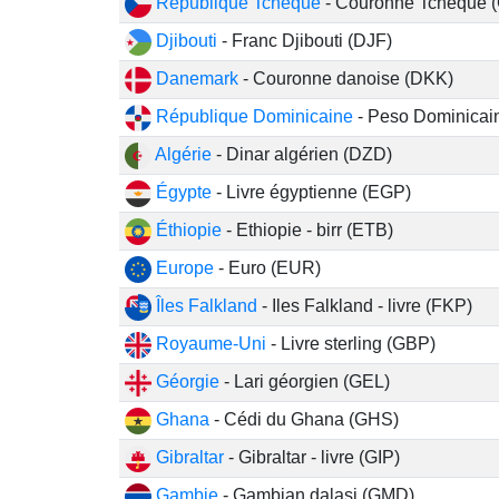
République Tchèque
- Couronne Tchèque 
Djibouti
- Franc Djibouti (DJF)
Danemark
- Couronne danoise (DKK)
République Dominicaine
- Peso Dominicai
Algérie
- Dinar algérien (DZD)
Égypte
- Livre égyptienne (EGP)
Éthiopie
- Ethiopie - birr (ETB)
Europe
- Euro (EUR)
Îles Falkland
- Iles Falkland - livre (FKP)
Royaume-Uni
- Livre sterling (GBP)
Géorgie
- Lari géorgien (GEL)
Ghana
- Cédi du Ghana (GHS)
Gibraltar
- Gibraltar - livre (GIP)
Gambie
- Gambian dalasi (GMD)