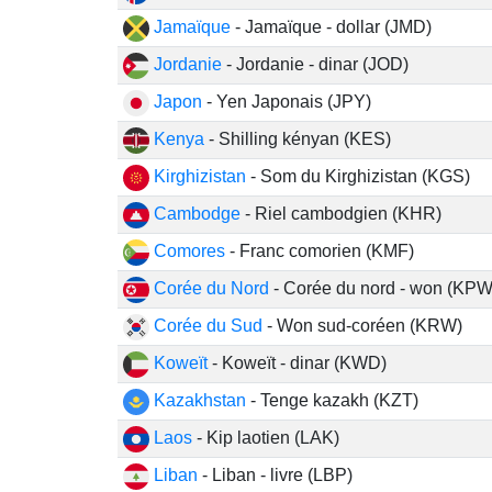
Jamaïque
- Jamaïque - dollar (JMD)
Jordanie
- Jordanie - dinar (JOD)
Japon
- Yen Japonais (JPY)
Kenya
- Shilling kényan (KES)
Kirghizistan
- Som du Kirghizistan (KGS)
Cambodge
- Riel cambodgien (KHR)
Comores
- Franc comorien (KMF)
Corée du Nord
- Corée du nord - won (KPW
Corée du Sud
- Won sud-coréen (KRW)
Koweït
- Koweït - dinar (KWD)
Kazakhstan
- Tenge kazakh (KZT)
Laos
- Kip laotien (LAK)
Liban
- Liban - livre (LBP)