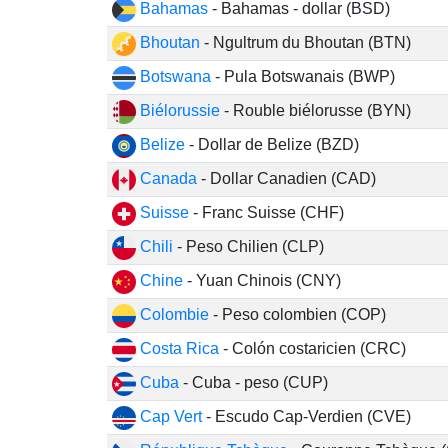
Bahamas
- Bahamas - dollar (BSD)
Bhoutan
- Ngultrum du Bhoutan (BTN)
Botswana
- Pula Botswanais (BWP)
Biélorussie
- Rouble biélorusse (BYN)
Belize
- Dollar de Belize (BZD)
Canada
- Dollar Canadien (CAD)
Suisse
- Franc Suisse (CHF)
Chili
- Peso Chilien (CLP)
Chine
- Yuan Chinois (CNY)
Colombie
- Peso colombien (COP)
Costa Rica
- Colón costaricien (CRC)
Cuba
- Cuba - peso (CUP)
Cap Vert
- Escudo Cap-Verdien (CVE)