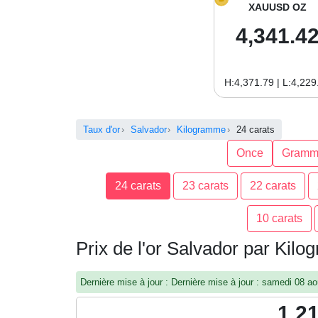
XAUUSD OZ
4,341.4
H:4,371.79 | L:4,229
Taux d'or
Salvador
Kilogramme
24 carats
Once
Gramm
24 carats
23 carats
22 carats
10 carats
Prix de l'or Salvador par Kil
Dernière mise à jour : Dernière mise à jour : samedi 08 
1,2