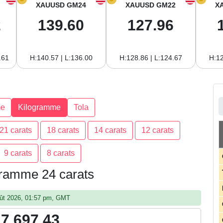
XAUUSD GM24
XAUUSD GM22
X
2
139.60
127.96
.61
H:140.57 | L:136.00
H:128.86 | L:124.67
H:12
e
Kilogramme
Tola
21 carats
18 carats
14 carats
12 carats
9 carats
8 carats
ogramme 24 carats
août 2026, 01:57 pm, GMT
17,697.43