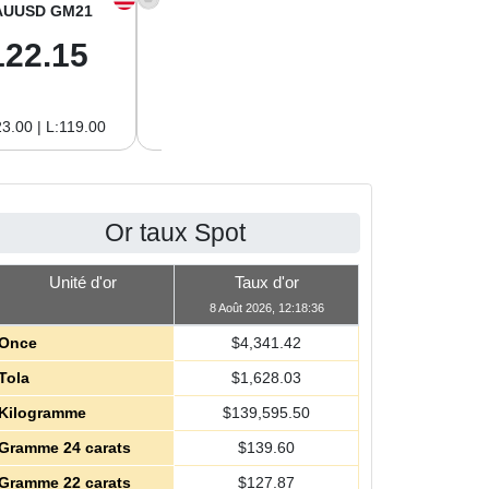
AUUSD GM21
XAGUSD OZ
XAGUSD GM
122.15
63.47
2.04
3.00 | L:119.00
H:65.13 | L:61.15
H:2.09 | L:1.97
Or taux Spot
Unité d'or
Taux d'or
8 Août 2026, 12:18:36
Once
$
4,341.42
Tola
$
1,628.03
Kilogramme
$
139,595.50
Gramme 24 carats
$
139.60
Gramme 22 carats
$
127.87