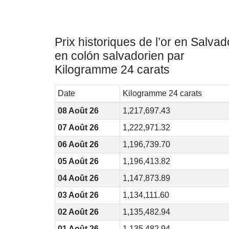
Prix historiques de l’or en Salvad
en colón salvadorien par
Kilogramme 24 carats
Date
Kilogramme 24 carats
08 Août 26
1,217,697.43
07 Août 26
1,222,971.32
06 Août 26
1,196,739.70
05 Août 26
1,196,413.82
04 Août 26
1,147,873.89
03 Août 26
1,134,111.60
02 Août 26
1,135,482.94
01 Août 26
1,135,482.94