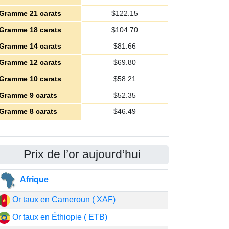
Gramme 21 carats
$
122.15
Gramme 18 carats
$
104.70
Gramme 14 carats
$
81.66
Gramme 12 carats
$
69.80
Gramme 10 carats
$
58.21
Gramme 9 carats
$
52.35
Gramme 8 carats
$
46.49
Prix de l’or aujourd’hui
Afrique
Or taux en Cameroun ( XAF)
Or taux en Éthiopie ( ETB)