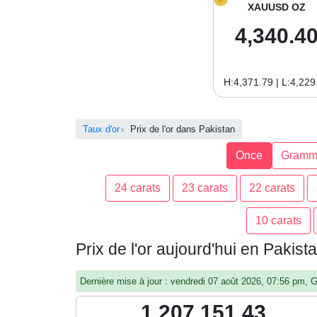
XAUUSD OZ
4,340.4
H:4,371.79 | L:4,229
Taux d'or
Prix de l'or dans Pakistan
Once
Gramm
24 carats
23 carats
22 carats
10 carats
Prix de l'or aujourd'hui en Pakis
Dernière mise à jour : vendredi 07 août 2026, 07:56 pm,
1,207,151.43