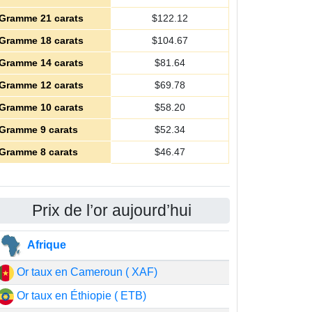
Gramme 21 carats
$
122.12
Gramme 18 carats
$
104.67
Gramme 14 carats
$
81.64
Gramme 12 carats
$
69.78
Gramme 10 carats
$
58.20
Gramme 9 carats
$
52.34
Gramme 8 carats
$
46.47
Prix de l’or aujourd’hui
Afrique
Or taux en Cameroun ( XAF)
Or taux en Éthiopie ( ETB)