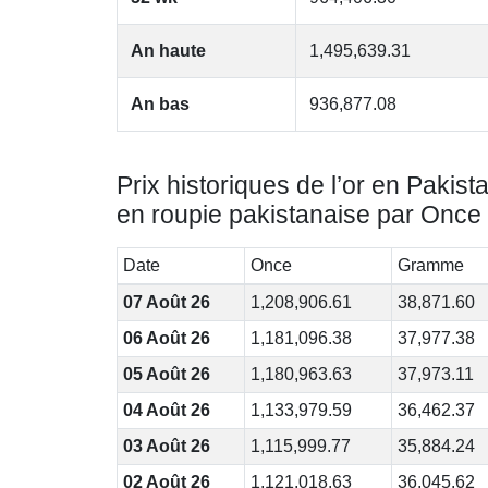
An haute
1,495,639.31
An bas
936,877.08
Prix historiques de l’or en Pakist
en roupie pakistanaise par Once
Date
Once
Gramme
07 Août 26
1,208,906.61
38,871.60
06 Août 26
1,181,096.38
37,977.38
05 Août 26
1,180,963.63
37,973.11
04 Août 26
1,133,979.59
36,462.37
03 Août 26
1,115,999.77
35,884.24
02 Août 26
1,121,018.63
36,045.62