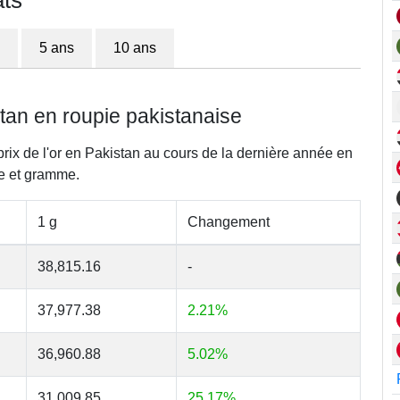
ats
5 ans
10 ans
istan en roupie pakistanaise
prix de l'or en Pakistan au cours de la dernière année en
e et gramme.
1 g
Changement
38,815.16
-
37,977.38
2.21%
36,960.88
5.02%
31,009.85
25.17%