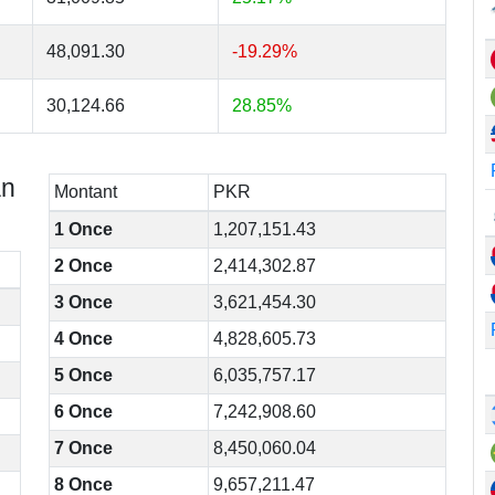
48,091.30
-19.29%
30,124.66
28.85%
an
Montant
PKR
1 Once
1,207,151.43
2 Once
2,414,302.87
3 Once
3,621,454.30
4 Once
4,828,605.73
5 Once
6,035,757.17
6 Once
7,242,908.60
7 Once
8,450,060.04
8 Once
9,657,211.47