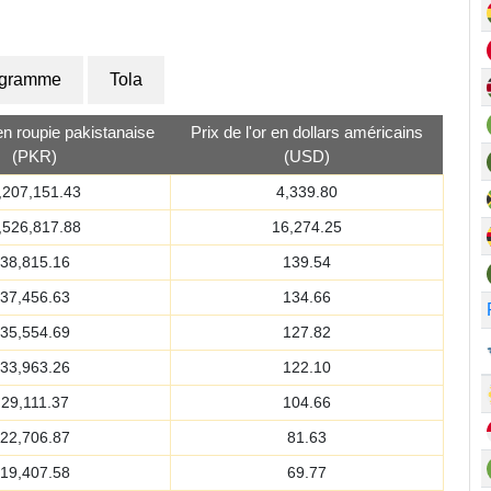
ogramme
Tola
 en roupie pakistanaise
Prix de l'or en dollars américains
(PKR)
(USD)
,207,151.43
4,339.80
,526,817.88
16,274.25
38,815.16
139.54
37,456.63
134.66
35,554.69
127.82
33,963.26
122.10
29,111.37
104.66
22,706.87
81.63
19,407.58
69.77