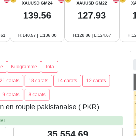
XAUUSD GM24
XAUUSD GM22
X
0
139.56
127.93
.61
H:140.57 | L:136.00
H:128.86 | L:124.67
H:12
e
Kilogramme
Tola
21 carats
18 carats
14 carats
12 carats
9 carats
8 carats
tan en roupie pakistanaise ( PKR)
 GMT
35,554.69