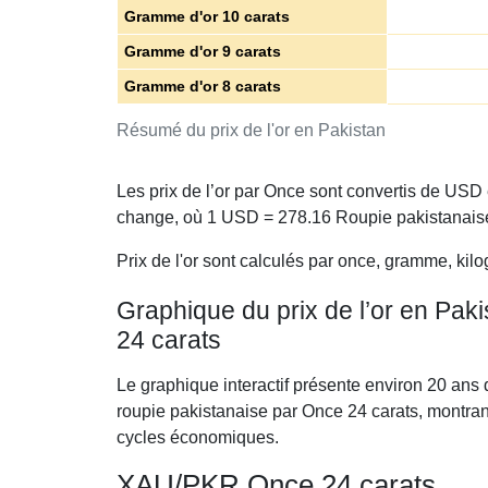
Gramme d'or 10 carats
Gramme d'or 9 carats
Gramme d'or 8 carats
Résumé du prix de l'or en Pakistan
Les prix de l’or par Once sont convertis de USD
change, où 1 USD =
278.16
Roupie pakistanais
Prix de l'or sont calculés par once, gramme, kilo
Graphique du prix de l’or en Pak
24 carats
Le graphique interactif présente environ 20 ans 
roupie pakistanaise par Once 24 carats, montran
cycles économiques.
XAU/PKR Once 24 carats