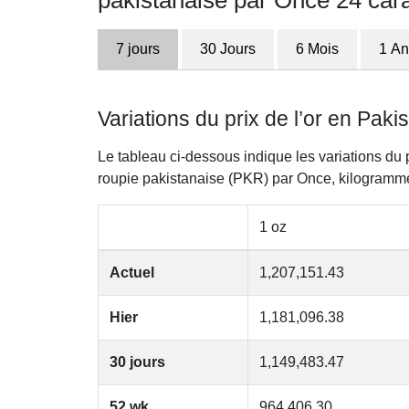
pakistanaise par Once 24 car
7 jours
30 Jours
6 Mois
1 An
Variations du prix de l’or en Pak
Le tableau ci-dessous indique les variations du 
roupie pakistanaise (PKR) par Once, kilogramm
1 oz
Actuel
1,207,151.43
Hier
1,181,096.38
30 jours
1,149,483.47
52 wk
964,406.30