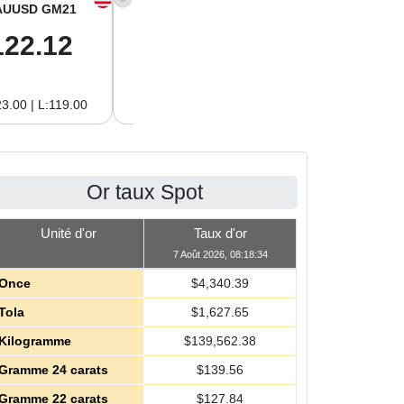
AUUSD GM21
XAGUSD OZ
XAGUSD GM
122.12
63.42
2.04
3.00 | L:119.00
H:65.13 | L:61.15
H:2.09 | L:1.97
Or taux Spot
Unité d'or
Taux d'or
7 Août 2026, 08:18:34
Once
$
4,340.39
Tola
$
1,627.65
Kilogramme
$
139,562.38
Gramme 24 carats
$
139.56
Gramme 22 carats
$
127.84