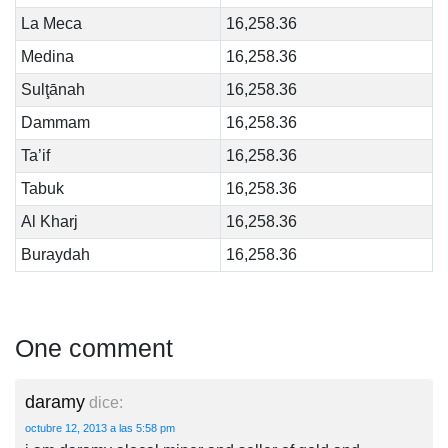
La Meca
16,258.36
Medina
16,258.36
Sulţānah
16,258.36
Dammam
16,258.36
Ta’if
16,258.36
Tabuk
16,258.36
Al Kharj
16,258.36
Buraydah
16,258.36
One comment
daramy
dice:
octubre 12, 2013 a las 5:58 pm