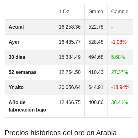
1 Oz
Gramo
Cambio
Actual
16,258.36
522.78
-
Ayer
16,435.77
528.48
-1.08%
30 días
15,384.49
494.68
5.68%
52 semanas
12,764.50
410.43
27.37%
Yr alto
20,056.64
644.91
-18.94%
Año de
12,466.75
400.86
30.41%
fabricación bajo
Precios históricos del oro en Arabia