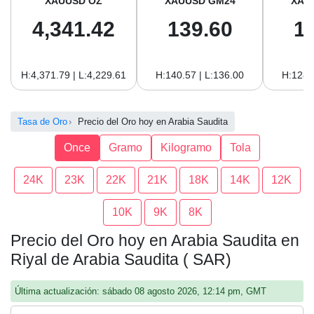
XAUUSD OZ
XAUUSD GM24
XAU
4,341.42
139.60
1
H:4,371.79 | L:4,229.61
H:140.57 | L:136.00
H:128.
Tasa de Oro
Precio del Oro hoy en Arabia Saudita
Once
Gramo
Kilogramo
Tola
24K
23K
22K
21K
18K
14K
12K
10K
9K
8K
Precio del Oro hoy en Arabia Saudita en
Riyal de Arabia Saudita ( SAR)
Última actualización: sábado 08 agosto 2026, 12:14 pm, GMT