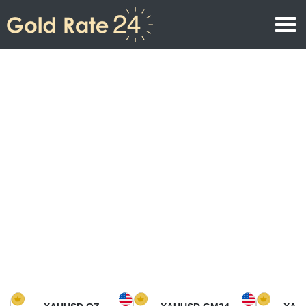
Precio de oro
Precio del oro por onza
Precios del oro
Precio del oro por gramo
Precio del oro en América del Norte
Precio por kilogramo
Precio del oro en Asia
Precio por Tola
Precio del oro en Europa
Calculadora de oro
Precio del oro en África
Precio del Oro hoy en Medio Oriente
Precio del oro en Oceanía
Precio del Oro hoy en América del sur