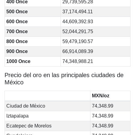
400 Once
29,739,595.28
500 Once
37,174,494.11
600 Once
44,609,392.93
700 Once
52,044,291.75
800 Once
59,479,190.57
900 Once
66,914,089.39
1000 Once
74,348,988.21
Precio del oro en las principales ciudades de
México
MXN/oz
Ciudad de México
74,348.99
Iztapalapa
74,348.99
Ecatepec de Morelos
74,348.99