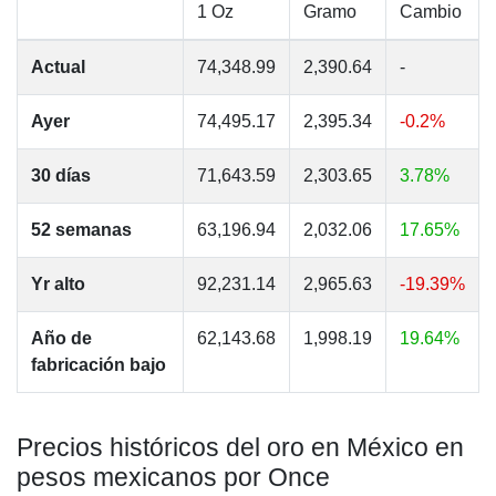
1 Oz
Gramo
Cambio
Actual
74,348.99
2,390.64
-
Ayer
74,495.17
2,395.34
-0.2%
30 días
71,643.59
2,303.65
3.78%
52 semanas
63,196.94
2,032.06
17.65%
Yr alto
92,231.14
2,965.63
-19.39%
Año de
62,143.68
1,998.19
19.64%
fabricación bajo
Precios históricos del oro en México en
pesos mexicanos por Once