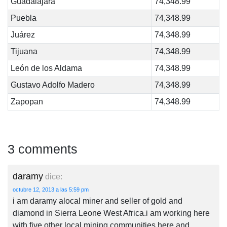
Guadalajara
74,348.99
Puebla
74,348.99
Juárez
74,348.99
Tijuana
74,348.99
León de los Aldama
74,348.99
Gustavo Adolfo Madero
74,348.99
Zapopan
74,348.99
3 comments
daramy
dice:
octubre 12, 2013 a las 5:59 pm
i am daramy alocal miner and seller of gold and
diamond in Sierra Leone West Africa.i am working here
with five other local mining communities here and