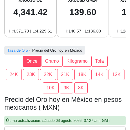
XAUUSD OZ
XAUUSD GM24
XAU
4,341.42
139.60
1
H:4,371.79 | L:4,229.61
H:140.57 | L:136.00
H:128.
Tasa de Oro
Precio del Oro hoy en México
Once
Gramo
Kilogramo
Tola
24K
23K
22K
21K
18K
14K
12K
10K
9K
8K
Precio del Oro hoy en México en pesos
mexicanos ( MXN)
Última actualización: sábado 08 agosto 2026, 07:27 am, GMT