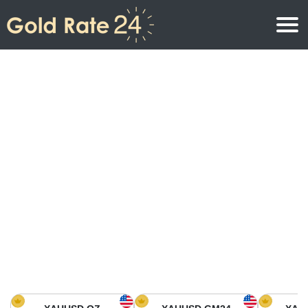
Precio de oro
Precio del oro por onza
Precios del oro
Precio del oro por gramo
Precio del oro en América del Norte
Precio por kilogramo
Precio del oro en Asia
Precio por Tola
Precio del oro en Europa
Calculadora de oro
Precio del oro en África
Precio del Oro hoy en Medio Oriente
Precio del oro en Oceanía
Precio del Oro hoy en América del sur