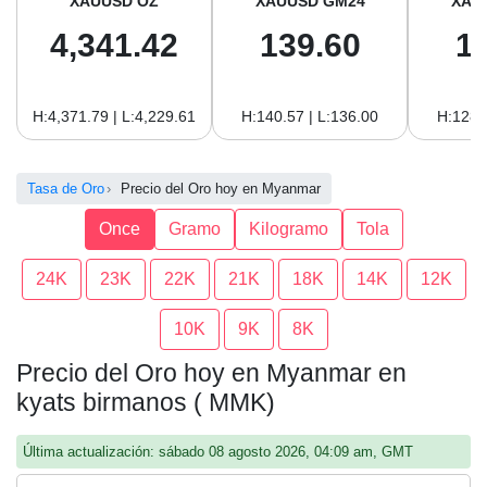
XAUUSD OZ
XAUUSD GM24
XAU
4,341.42
139.60
1
H:4,371.79 | L:4,229.61
H:140.57 | L:136.00
H:128.
Tasa de Oro
Precio del Oro hoy en Myanmar
Once
Gramo
Kilogramo
Tola
24K
23K
22K
21K
18K
14K
12K
10K
9K
8K
Precio del Oro hoy en Myanmar en
kyats birmanos ( MMK)
Última actualización: sábado 08 agosto 2026, 04:09 am, GMT