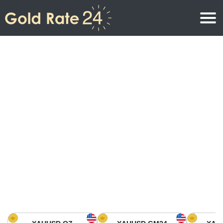
Precio de oro
Precio del oro por onza
Precios del oro
Precio del oro por gramo
Precio del oro en América del Norte
Precio por kilogramo
Precio del oro en Asia
Precio por Tola
Precio del oro en Europa
Calculadora de oro
Precio del oro en África
Precio del Oro hoy en Medio Oriente
Precio del oro en Oceanía
Precio del Oro hoy en América del sur