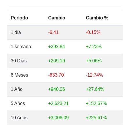
Período
Cambio
Cambio %
1 día
-6.41
-0.15%
1 semana
+292.84
+7.23%
30 Días
+209.19
+5.06%
6 Meses
-633.70
-12.74%
1 Año
+940.06
+27.64%
5 Años
+2,623.21
+152.67%
10 Años
+3,008.09
+225.61%