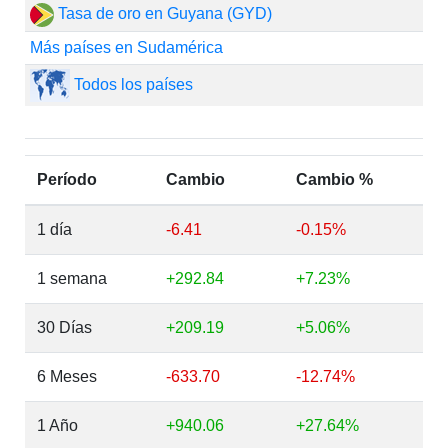
Tasa de oro en Guyana (GYD)
Más países en Sudamérica
Todos los países
Período
Cambio
Cambio %
1 día
-6.41
-0.15%
1 semana
+292.84
+7.23%
30 Días
+209.19
+5.06%
6 Meses
-633.70
-12.74%
1 Año
+940.06
+27.64%