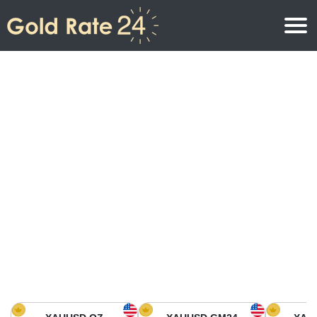
Precio de oro
Precio del oro por onza
Precios del oro
Precio del oro por gramo
Precio del oro en América del Norte
Precio por kilogramo
Precio del oro en Asia
Precio por Tola
Precio del oro en Europa
Calculadora de oro
Precio del oro en África
Precio del Oro hoy en Medio Oriente
Precio del oro en Oceanía
Precio del Oro hoy en América del sur