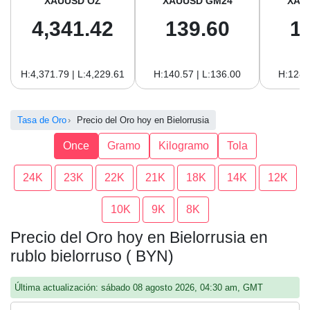
XAUUSD OZ
XAUUSD GM24
XAU
4,341.42
139.60
1
H:4,371.79 | L:4,229.61
H:140.57 | L:136.00
H:128.
Tasa de Oro
Precio del Oro hoy en Bielorrusia
Once
Gramo
Kilogramo
Tola
24K
23K
22K
21K
18K
14K
12K
10K
9K
8K
Precio del Oro hoy en Bielorrusia en
rublo bielorruso ( BYN)
Última actualización: sábado 08 agosto 2026, 04:30 am, GMT