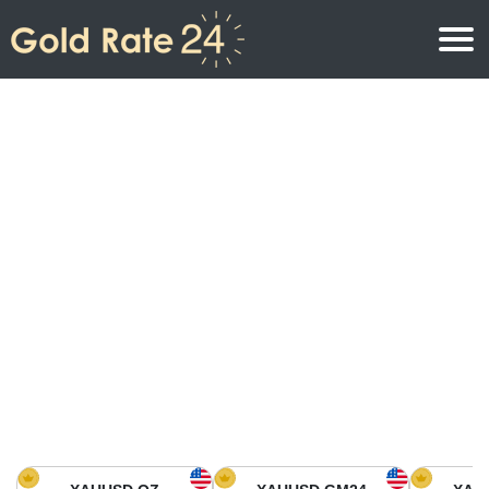
Precio de oro
Precio del oro por onza
Precios del oro
Precio del oro por gramo
Precio del oro en América del Norte
Precio por kilogramo
Precio del oro en Asia
Precio por Tola
Precio del oro en Europa
Calculadora de oro
Precio del oro en África
Precio del Oro hoy en Medio Oriente
Precio del oro en Oceanía
Precio del Oro hoy en América del sur