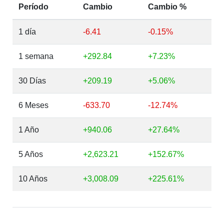
Período
Cambio
Cambio %
1 día
-6.41
-0.15%
1 semana
+292.84
+7.23%
30 Días
+209.19
+5.06%
6 Meses
-633.70
-12.74%
1 Año
+940.06
+27.64%
5 Años
+2,623.21
+152.67%
10 Años
+3,008.09
+225.61%