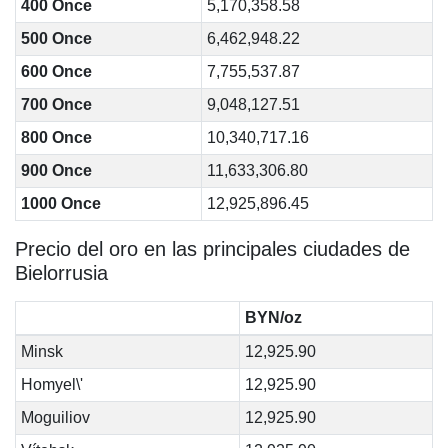
400 Once
5,170,358.58
500 Once
6,462,948.22
600 Once
7,755,537.87
700 Once
9,048,127.51
800 Once
10,340,717.16
900 Once
11,633,306.80
1000 Once
12,925,896.45
Precio del oro en las principales ciudades de
Bielorrusia
BYN/oz
Minsk
12,925.90
Homyel\'
12,925.90
Moguiliov
12,925.90