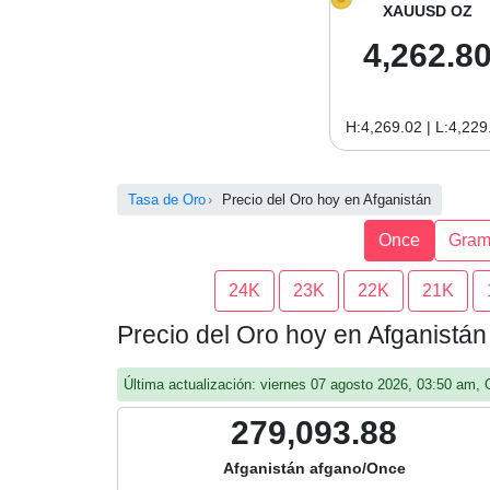
XAUUSD OZ
4,262.8
H:4,269.02 | L:4,229
Tasa de Oro
Precio del Oro hoy en Afganistán
Once
Gra
24K
23K
22K
21K
Precio del Oro hoy en Afganistá
Última actualización: viernes 07 agosto 2026, 03:50 am,
279,093.88
Afganistán afgano/Once