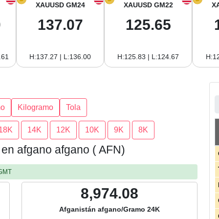
XAUUSD GM24
XAUUSD GM22
X
0
137.07
125.65
.61
H:137.27 | L:136.00
H:125.83 | L:124.67
H:12
mo
Kilogramo
Tola
18K
14K
12K
10K
9K
8K
n en afgano afgano ( AFN)
 GMT
8,974.08
Afganistán afgano/Gramo 24K