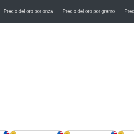
Precio del oro por onza
Precio del oro por gramo
Prec