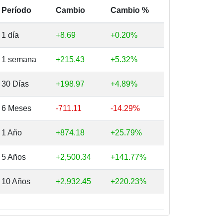
Período
Cambio
Cambio %
1 día
+8.69
+0.20%
1 semana
+215.43
+5.32%
30 Días
+198.97
+4.89%
6 Meses
-711.11
-14.29%
1 Año
+874.18
+25.79%
5 Años
+2,500.34
+141.77%
10 Años
+2,932.45
+220.23%