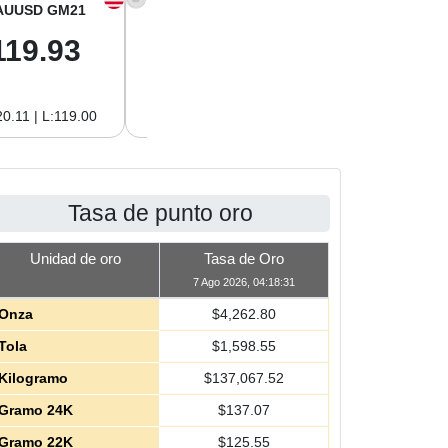
AUUSD GM21
XAGUSD OZ
XAGUSD GM
119.93
62.26
2.00
0.11 | L:119.00
H:62.42 | L:61.15
H:2.01 | L:1.97
Tasa de punto oro
Unidad de oro
Tasa de Oro
7 Ago 2026, 04:18:31
Onza
$
4,262.80
Tola
$
1,598.55
Kilogramo
$
137,067.52
Gramo 24K
$
137.07
Gramo 22K
$
125.55