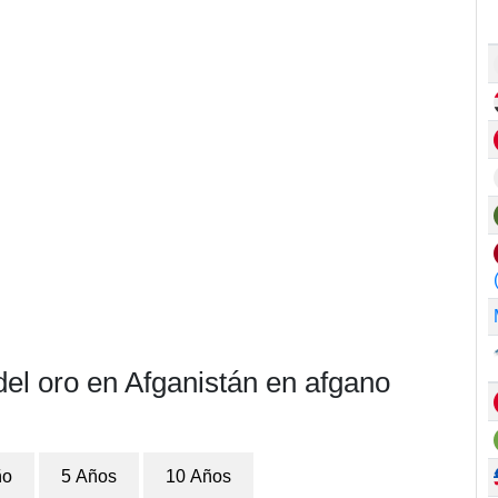
del oro en Afganistán en afgano
ño
5 Años
10 Años