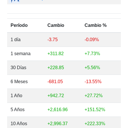
Período
Cambio
Cambio %
1 día
-3.75
-0.09%
1 semana
+311.82
+7.73%
30 Días
+228.85
+5.56%
6 Meses
-681.05
-13.55%
1 Año
+942.72
+27.72%
5 Años
+2,616.96
+151.52%
10 Años
+2,996.37
+222.33%