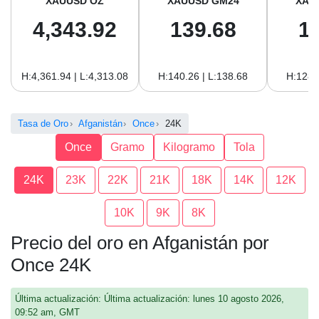
XAUUSD OZ
XAUUSD GM24
XAU
4,343.92
139.68
1
H:4,361.94 | L:4,313.08
H:140.26 | L:138.68
H:128.
Tasa de Oro
Afganistán
Once
24K
Once
Gramo
Kilogramo
Tola
24K
23K
22K
21K
18K
14K
12K
10K
9K
8K
Precio del oro en Afganistán por
Once 24K
Última actualización: Última actualización: lunes 10 agosto 2026,
09:52 am, GMT