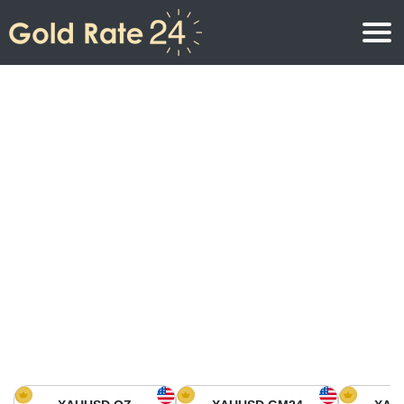
Precio de oro
Precio del oro por onza
Precios del oro
Precio del oro por gramo
Precio del oro en América del Norte
Precio por kilogramo
Precio del oro en Asia
Precio por Tola
Precio del oro en Europa
Calculadora de oro
Precio del oro en África
Precio del Oro hoy en Medio Oriente
Precio del oro en Oceanía
Precio del Oro hoy en América del sur