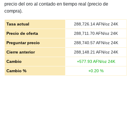
precio del oro al contado en tiempo real (precio de
compra).
Tasa actual
288,726.14
AFN/oz 24K
Precio de oferta
288,711.70
AFN/oz 24K
Preguntar precio
288,740.57
AFN/oz 24K
Cierre anterior
288,148.21
AFN/oz 24K
Cambio
+
577.93
AFN/oz 24K
Cambio %
+
0.20
%