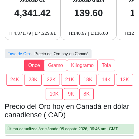
XAUUSD OZ
XAUUSD GM24
XAU
4,341.42
139.60
1
H:4,371.79 | L:4,229.61
H:140.57 | L:136.00
H:128.
Tasa de Oro
Precio del Oro hoy en Canadá
Once
Gramo
Kilogramo
Tola
24K
23K
22K
21K
18K
14K
12K
10K
9K
8K
Precio del Oro hoy en Canadá en dólar
canadiense ( CAD)
Última actualización: sábado 08 agosto 2026, 06:46 am, GMT