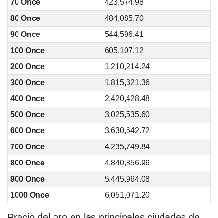
70 Once
423,574.98
80 Once
484,085.70
90 Once
544,596.41
100 Once
605,107.12
200 Once
1,210,214.24
300 Once
1,815,321.36
400 Once
2,420,428.48
500 Once
3,025,535.60
600 Once
3,630,642.72
700 Once
4,235,749.84
800 Once
4,840,856.96
900 Once
5,445,964.08
1000 Once
6,051,071.20
Precio del oro en las principales ciudades de