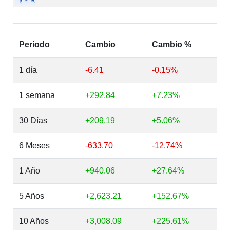
Período
Cambio
Cambio %
1 día
-6.41
-0.15%
1 semana
+292.84
+7.23%
30 Días
+209.19
+5.06%
6 Meses
-633.70
-12.74%
1 Año
+940.06
+27.64%
5 Años
+2,623.21
+152.67%
10 Años
+3,008.09
+225.61%