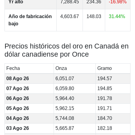
Yr alto
7,288.45
234.36
-16.98%
Año de fabricación
4,603.67
148.03
31.44%
bajo
Precios históricos del oro en Canadá en
dólar canadiense por Once
Fecha
Onza
Gramo
08 Ago 26
6,051.07
194.57
07 Ago 26
6,059.80
194.85
06 Ago 26
5,964.40
191.78
05 Ago 26
5,962.15
191.71
04 Ago 26
5,744.08
184.70
03 Ago 26
5,665.87
182.18