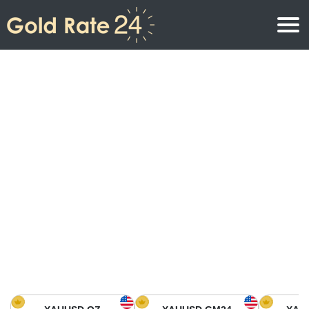
Precio de oro
Precio del oro por onza
Precios del oro
Precio del oro por gramo
Precio del oro en América del Norte
Precio por kilogramo
Precio del oro en Asia
Precio por Tola
Precio del oro en Europa
Calculadora de oro
Precio del oro en África
Precio del Oro hoy en Medio Oriente
Precio del oro en Oceanía
Precio del Oro hoy en América del sur