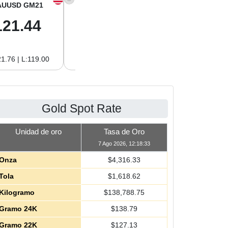
AUUSD GM21
XAGUSD OZ
XAGUSD GM
121.44
64.00
2.06
1.76 | L:119.00
H:64.62 | L:61.15
H:2.08 | L:1.97
Gold Spot Rate
Unidad de oro
Tasa de Oro
7 Ago 2026, 12:18:33
Onza
$
4,316.33
Tola
$
1,618.62
Kilogramo
$
138,788.75
Gramo 24K
$
138.79
Gramo 22K
$
127.13