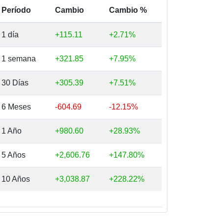
Período
Cambio
Cambio %
1 día
+115.11
+2.71%
1 semana
+321.85
+7.95%
30 Días
+305.39
+7.51%
6 Meses
-604.69
-12.15%
1 Año
+980.60
+28.93%
5 Años
+2,606.76
+147.80%
10 Años
+3,038.87
+228.22%