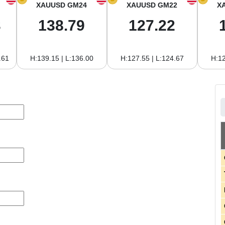
XAUUSD GM24
XAUUSD GM22
X
3
138.79
127.22
.61
H:139.15 | L:136.00
H:127.55 | L:124.67
H:12