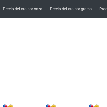
Precio del oro por onza
Precio del oro por gramo
Prec