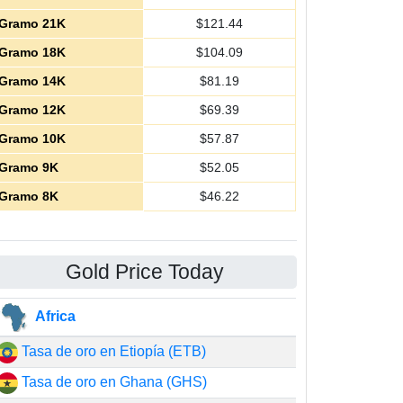
Gramo 21K
$
121.44
Gramo 18K
$
104.09
Gramo 14K
$
81.19
Gramo 12K
$
69.39
Gramo 10K
$
57.87
Gramo 9K
$
52.05
Gramo 8K
$
46.22
Gold Price Today
Africa
Tasa de oro en Etiopía (ETB)
Tasa de oro en Ghana (GHS)