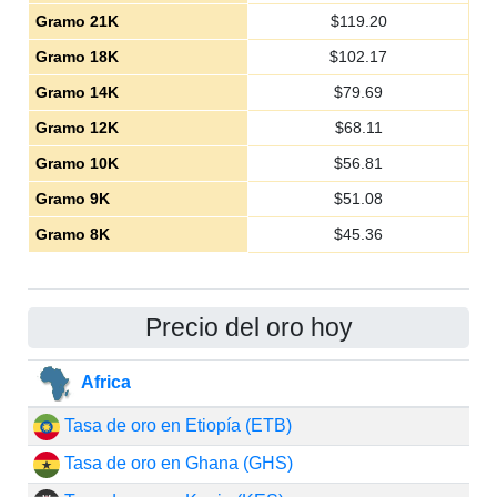
Gramo 21K
$
119.20
Gramo 18K
$
102.17
Gramo 14K
$
79.69
Gramo 12K
$
68.11
Gramo 10K
$
56.81
Gramo 9K
$
51.08
Gramo 8K
$
45.36
Precio del oro hoy
Africa
Tasa de oro en Etiopía (ETB)
Tasa de oro en Ghana (GHS)