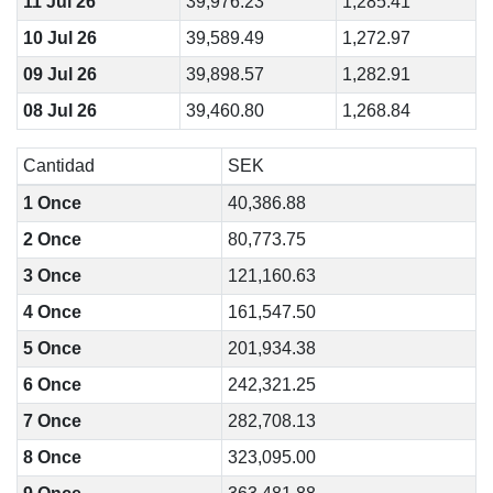
11 Jul 26
39,976.23
1,285.41
10 Jul 26
39,589.49
1,272.97
09 Jul 26
39,898.57
1,282.91
08 Jul 26
39,460.80
1,268.84
Cantidad
SEK
1 Once
40,386.88
2 Once
80,773.75
3 Once
121,160.63
4 Once
161,547.50
5 Once
201,934.38
6 Once
242,321.25
7 Once
282,708.13
8 Once
323,095.00