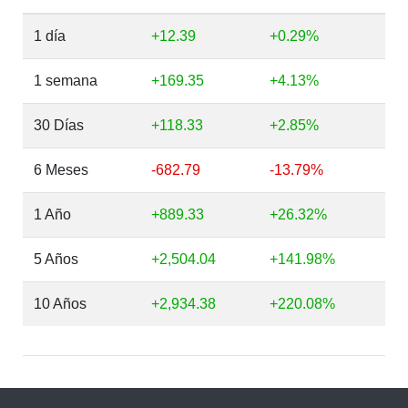
1 día
+12.39
+0.29%
1 semana
+169.35
+4.13%
30 Días
+118.33
+2.85%
6 Meses
-682.79
-13.79%
1 Año
+889.33
+26.32%
5 Años
+2,504.04
+141.98%
10 Años
+2,934.38
+220.08%