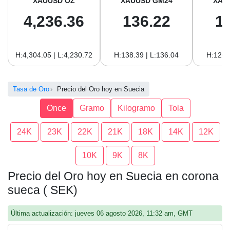
XAUUSD OZ
XAUUSD GM24
XAU
4,236.36
136.22
1
H:4,304.05 | L:4,230.72
H:138.39 | L:136.04
H:126.
Tasa de Oro
Precio del Oro hoy en Suecia
Once
Gramo
Kilogramo
Tola
24K
23K
22K
21K
18K
14K
12K
10K
9K
8K
Precio del Oro hoy en Suecia en corona
sueca ( SEK)
Última actualización: jueves 06 agosto 2026, 11:32 am, GMT