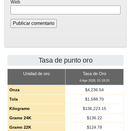
Web
Tasa de punto oro
Unidad de oro
Tasa de Oro
6 Ago 2026, 01:18:20
Onza
$
4,236.54
Tola
$
1,588.70
Kilogramo
$
136,223.15
Gramo 24K
$
136.22
Gramo 22K
$
124.78