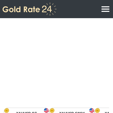
Precio de oro
Precio del oro por onza
Precios del oro
Precio del oro por gramo
Precio del oro en América del Norte
Precio por kilogramo
Precio del oro en Asia
Precio por Tola
Precio del oro en Europa
Calculadora de oro
Precio del oro en África
Precio del Oro hoy en Medio Oriente
Precio del oro en Oceanía
Precio del Oro hoy en América del sur