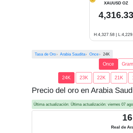
XAUUSD OZ
4,316.3
H:4,327.58 | L:4,229
Tasa de Oro
Arabia Saudita
Once
24K
Once
Gra
24K
23K
22K
21K
Precio del oro en Arabia Sau
Última actualización: Última actualización: viernes 07 a
16
Real de Ar