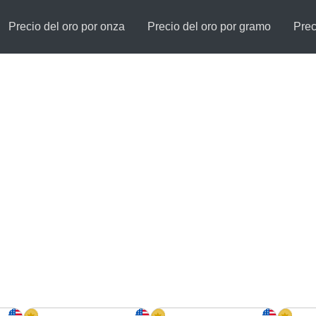
Precio del oro por onza
Precio del oro por gramo
Prec