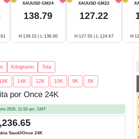
XAUUSD GM24
XAUUSD GM22
X
3
138.79
127.22
.61
H:139.15 | L:136.00
H:127.55 | L:124.67
H:12
mo
Kilogramo
Tola
18K
14K
12K
10K
9K
8K
dita por Once 24K
gosto 2026, 11:50 am, GMT
,236.65
abia Saudí/Once 24K