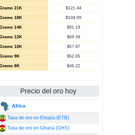
Gramo 21K
$
121.44
Gramo 18K
$
104.09
Gramo 14K
$
81.19
Gramo 12K
$
69.39
Gramo 10K
$
57.87
Gramo 9K
$
52.05
Gramo 8K
$
46.22
Precio del oro hoy
Africa
Tasa de oro en Etiopía (ETB)
Tasa de oro en Ghana (GHS)