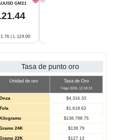
AUUSD GM21
XAGUSD OZ
XAGUSD GM
121.44
64.00
2.06
1.76 | L:119.00
H:64.62 | L:61.15
H:2.08 | L:1.97
Tasa de punto oro
Unidad de oro
Tasa de Oro
7 Ago 2026, 12:18:33
Onza
$
4,316.33
Tola
$
1,618.62
Kilogramo
$
138,788.75
Gramo 24K
$
138.79
Gramo 22K
$
127.13