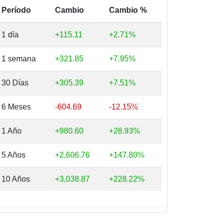
Período
Cambio
Cambio %
1 día
+115.11
+2.71%
1 semana
+321.85
+7.95%
30 Días
+305.39
+7.51%
6 Meses
-604.69
-12.15%
1 Año
+980.60
+28.93%
5 Años
+2,606.76
+147.80%
10 Años
+3,038.87
+228.22%