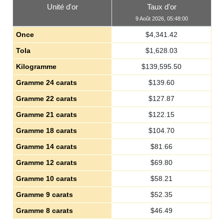
Unité d'or
Taux d'or
9 Août 2026, 05:48:00
Once
$
4,341.42
Tola
$
1,628.03
Kilogramme
$
139,595.50
Gramme 24 carats
$
139.60
Gramme 22 carats
$
127.87
Gramme 21 carats
$
122.15
Gramme 18 carats
$
104.70
Gramme 14 carats
$
81.66
Gramme 12 carats
$
69.80
Gramme 10 carats
$
58.21
Gramme 9 carats
$
52.35
Gramme 8 carats
$
46.49