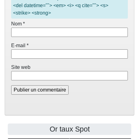
<del datetime=""> <em> <i> <q cite=""> <s>
<strike> <strong>
Nom
*
E-mail
*
Site web
Or taux Spot