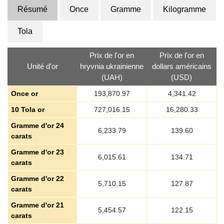
Résumé
Once
Gramme
Kilogramme
Tola
Prix de l'or en
Prix de l'or en
Unité d'or
hryvnia ukrainienne
dollars américains
(UAH)
(USD)
Once or
193,870.97
4,341.42
10 Tola or
727,016.15
16,280.33
Gramme d'or 24
6,233.79
139.60
carats
Gramme d'or 23
6,015.61
134.71
carats
Gramme d'or 22
5,710.15
127.87
carats
Gramme d'or 21
5,454.57
122.15
carats