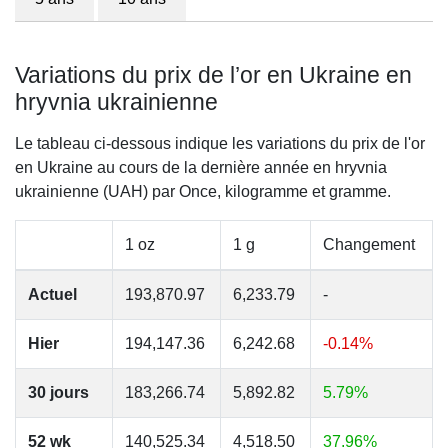
Variations du prix de l’or en Ukraine en
hryvnia ukrainienne
Le tableau ci-dessous indique les variations du prix de l'or
en Ukraine au cours de la dernière année en hryvnia
ukrainienne (UAH) par Once, kilogramme et gramme.
1 oz
1 g
Changement
Actuel
193,870.97
6,233.79
-
Hier
194,147.36
6,242.68
-0.14%
30 jours
183,266.74
5,892.82
5.79%
52 wk
140,525.34
4,518.50
37.96%