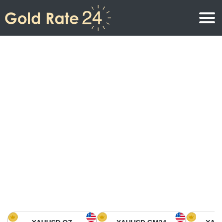
Prix de l\’or
Prix de l’or par once
Prix de l’or
Prix de l’or par gramme
Prix de l’or aujourd’hui en Amérique du Nord
Prix de l’or par kilogramme
Prix de l’or aujourd’hui en Asie
Prix de l’or par Tola
Prix de l’or aujourd’hui en Europe
Calculatrice or
Prix de l’or en Afrique
Prix de l’or aujourd’hui en Moyen Orient
Prix de l’or en Océanie
Prix de l’or aujourd’hui en Amérique du Sud