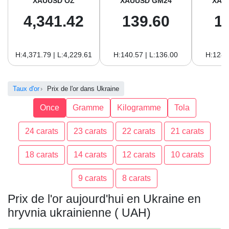
XAUUSD OZ
XAUUSD GM24
XAU
4,341.42
139.60
1
H:4,371.79 | L:4,229.61
H:140.57 | L:136.00
H:128.
Taux d'or
Prix de l'or dans Ukraine
Once
Gramme
Kilogramme
Tola
24 carats
23 carats
22 carats
21 carats
18 carats
14 carats
12 carats
10 carats
9 carats
8 carats
Prix de l'or aujourd'hui en Ukraine en
hryvnia ukrainienne ( UAH)