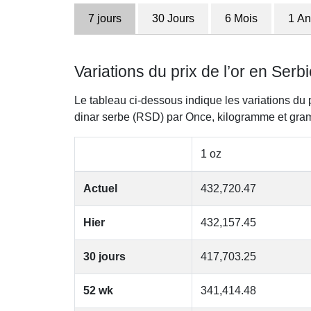
7 jours
30 Jours
6 Mois
1 An
Variations du prix de l’or en Serb
Le tableau ci-dessous indique les variations du 
dinar serbe (RSD) par Once, kilogramme et gr
1 oz
Actuel
432,720.47
Hier
432,157.45
30 jours
417,703.25
52 wk
341,414.48