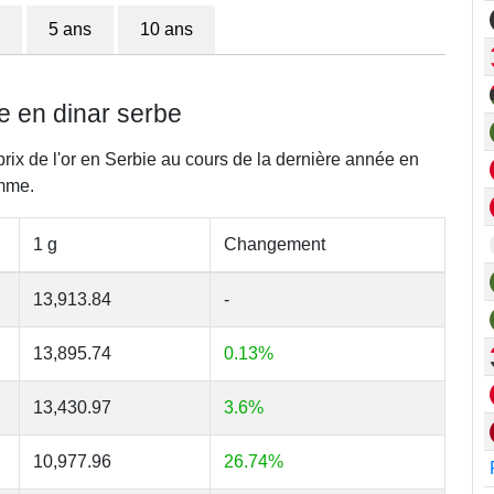
5 ans
10 ans
ie en dinar serbe
prix de l'or en Serbie au cours de la dernière année en
amme.
1 g
Changement
13,913.84
-
13,895.74
0.13%
13,430.97
3.6%
10,977.96
26.74%