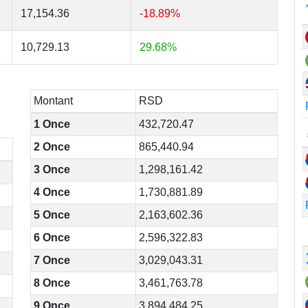
17,154.36
-18.89%
10,729.13
29.68%
Montant
RSD
1 Once
432,720.47
2 Once
865,440.94
3 Once
1,298,161.42
4 Once
1,730,881.89
5 Once
2,163,602.36
6 Once
2,596,322.83
7 Once
3,029,043.31
8 Once
3,461,763.78
9 Once
3,894,484.25