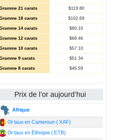
Gramme 21 carats
$
119.80
Gramme 18 carats
$
102.69
Gramme 14 carats
$
80.10
Gramme 12 carats
$
68.46
Gramme 10 carats
$
57.10
Gramme 9 carats
$
51.34
Gramme 8 carats
$
45.59
Prix de l’or aujourd’hui
Afrique
Or taux en Cameroun ( XAF)
Or taux en Éthiopie ( ETB)