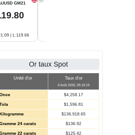
AUUSD GM21
XAGUSD OZ
XAGUSD GM
119.80
61.97
1.99
1.09 | L:119.66
H:62.89 | L:61.92
H:2.02 | L:1.99
Or taux Spot
Unité d'or
Taux d'or
6 Août 2026, 05:18:19
Once
$
4,258.17
Tola
$
1,596.81
Kilogramme
$
136,918.65
Gramme 24 carats
$
136.92
Gramme 22 carats
$
125.42