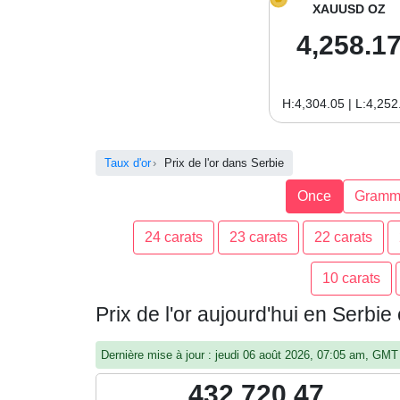
XAUUSD OZ
4,258.1
H:4,304.05 | L:4,252
Taux d'or
Prix de l'or dans Serbie
Once
Gramm
24 carats
23 carats
22 carats
10 carats
Prix de l'or aujourd'hui en Serbi
Dernière mise à jour : jeudi 06 août 2026, 07:05 am, GMT
432,720.47