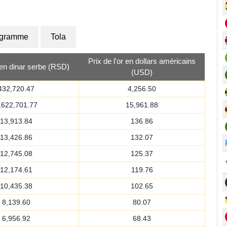
ogramme
Tola
Prix de l'or en dollars américains
r en dinar serbe (RSD)
(USD)
432,720.47
4,256.50
,622,701.77
15,961.88
13,913.84
136.86
13,426.86
132.07
12,745.08
125.37
12,174.61
119.76
10,435.38
102.65
8,139.60
80.07
6,956.92
68.43