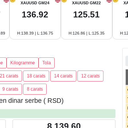
XAUUSD GM24
XAUUSD GM22
X
7
136.92
125.51
.89
H:138.39 | L:136.75
H:126.86 | L:125.35
H:12
e
Kilogramme
Tola
21 carats
18 carats
14 carats
12 carats
9 carats
8 carats
e en dinar serbe ( RSD)
8,139.60