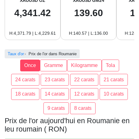
XAUUSD OZ
XAUUSD GM24
XAU
4,341.42
139.60
1
H:4,371.79 | L:4,229.61
H:140.57 | L:136.00
H:128.
Taux d'or
Prix de l'or dans Roumanie
Once
Gramme
Kilogramme
Tola
24 carats
23 carats
22 carats
21 carats
18 carats
14 carats
12 carats
10 carats
9 carats
8 carats
Prix de l'or aujourd'hui en Roumanie en
leu roumain ( RON)