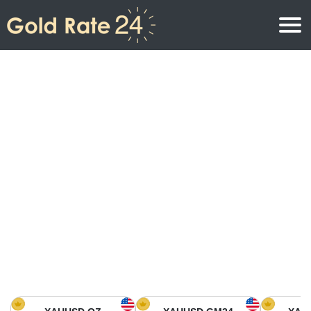
Prix de l\’or
Prix de l’or par once
Prix de l’or
Prix de l’or par gramme
Prix de l’or aujourd’hui en Amérique du Nord
Prix de l’or par kilogramme
Prix de l’or aujourd’hui en Asie
Prix de l’or par Tola
Prix de l’or aujourd’hui en Europe
Calculatrice or
Prix de l’or en Afrique
Prix de l’or aujourd’hui en Moyen Orient
Prix de l’or en Océanie
Prix de l’or aujourd’hui en Amérique du Sud