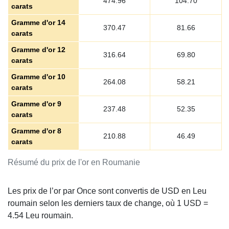
474.96
104.70
carats
Gramme d'or 14
370.47
81.66
carats
Gramme d'or 12
316.64
69.80
carats
Gramme d'or 10
264.08
58.21
carats
Gramme d'or 9
237.48
52.35
carats
Gramme d'or 8
210.88
46.49
carats
Résumé du prix de l'or en Roumanie
Les prix de l’or par Once sont convertis de USD en Leu
roumain selon les derniers taux de change, où 1 USD =
4.54
Leu roumain.