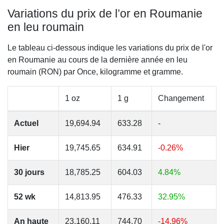
Variations du prix de l’or en Roumanie
en leu roumain
Le tableau ci-dessous indique les variations du prix de l'or
en Roumanie au cours de la dernière année en leu
roumain (RON) par Once, kilogramme et gramme.
1 oz
1 g
Changement
Actuel
19,694.94
633.28
-
Hier
19,745.65
634.91
-0.26%
30 jours
18,785.25
604.03
4.84%
52 wk
14,813.95
476.33
32.95%
An haute
23,160.11
744.70
-14.96%