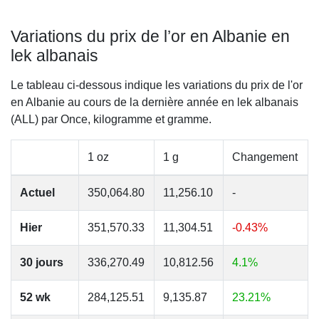
Variations du prix de l’or en Albanie en
lek albanais
Le tableau ci-dessous indique les variations du prix de l'or
en Albanie au cours de la dernière année en lek albanais
(ALL) par Once, kilogramme et gramme.
1 oz
1 g
Changement
Actuel
350,064.80
11,256.10
-
Hier
351,570.33
11,304.51
-0.43%
30 jours
336,270.49
10,812.56
4.1%
52 wk
284,125.51
9,135.87
23.21%