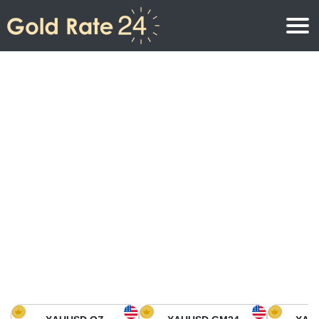
Prix de l\’or
Prix de l’or par once
Prix de l’or
Prix de l’or par gramme
Prix de l’or aujourd’hui en Amérique du Nord
Prix de l’or par kilogramme
Prix de l’or aujourd’hui en Asie
Prix de l’or par Tola
Prix de l’or aujourd’hui en Europe
Calculatrice or
Prix de l’or en Afrique
Prix de l’or aujourd’hui en Moyen Orient
Prix de l’or en Océanie
Prix de l’or aujourd’hui en Amérique du Sud