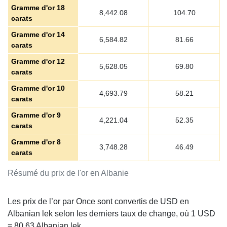
Gramme d'or 18
8,442.08
104.70
carats
Gramme d'or 14
6,584.82
81.66
carats
Gramme d'or 12
5,628.05
69.80
carats
Gramme d'or 10
4,693.79
58.21
carats
Gramme d'or 9
4,221.04
52.35
carats
Gramme d'or 8
3,748.28
46.49
carats
Résumé du prix de l'or en Albanie
Les prix de l’or par Once sont convertis de USD en
Albanian lek selon les derniers taux de change, où 1 USD
=
80.63
Albanian lek.