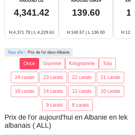
XAUUSD OZ
XAUUSD GM24
XAU
4,341.42
139.60
1
H:4,371.79 | L:4,229.61
H:140.57 | L:136.00
H:128.
Taux d'or
Prix de l'or dans Albanie
Once
Gramme
Kilogramme
Tola
24 carats
23 carats
22 carats
21 carats
18 carats
14 carats
12 carats
10 carats
9 carats
8 carats
Prix de l'or aujourd'hui en Albanie en lek
albanais ( ALL)