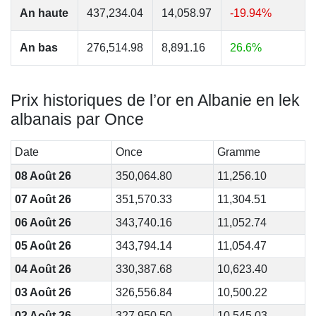
An haute
437,234.04
14,058.97
-19.94%
An bas
276,514.98
8,891.16
26.6%
Prix historiques de l’or en Albanie en lek
albanais par Once
Date
Once
Gramme
08 Août 26
350,064.80
11,256.10
07 Août 26
351,570.33
11,304.51
06 Août 26
343,740.16
11,052.74
05 Août 26
343,794.14
11,054.47
04 Août 26
330,387.68
10,623.40
03 Août 26
326,556.84
10,500.22
02 Août 26
327,950.50
10,545.03