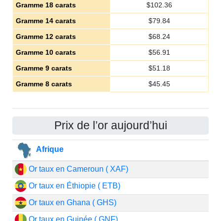
Gramme 18 carats
$
102.36
Gramme 14 carats
$
79.84
Gramme 12 carats
$
68.24
Gramme 10 carats
$
56.91
Gramme 9 carats
$
51.18
Gramme 8 carats
$
45.45
Prix de l’or aujourd’hui
Afrique
Or taux en Cameroun ( XAF)
Or taux en Éthiopie ( ETB)
Or taux en Ghana ( GHS)
Or taux en Guinée ( GNF)