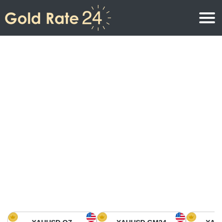
Prix de l\’or
Prix de l’or par once
Prix de l’or
Prix de l’or par gramme
Prix de l’or aujourd’hui en Amérique du Nord
Prix de l’or par kilogramme
Prix de l’or aujourd’hui en Asie
Prix de l’or par Tola
Prix de l’or aujourd’hui en Europe
Calculatrice or
Prix de l’or en Afrique
Prix de l’or aujourd’hui en Moyen Orient
Prix de l’or en Océanie
Prix de l’or aujourd’hui en Amérique du Sud