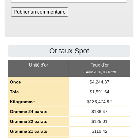
Or taux Spot
Unité d'or
Taux d'or
6 Août 2026, 08:18:28
Once
$
4,244.37
Tola
$
1,591.64
Kilogramme
$
136,474.92
Gramme 24 carats
$
136.47
Gramme 22 carats
$
125.01
Gramme 21 carats
$
119.42