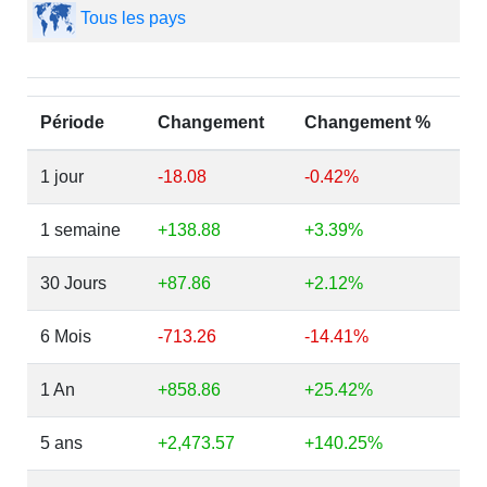
Tous les pays
Période
Changement
Changement %
1 jour
-18.08
-0.42%
1 semaine
+138.88
+3.39%
30 Jours
+87.86
+2.12%
6 Mois
-713.26
-14.41%
1 An
+858.86
+25.42%
5 ans
+2,473.57
+140.25%