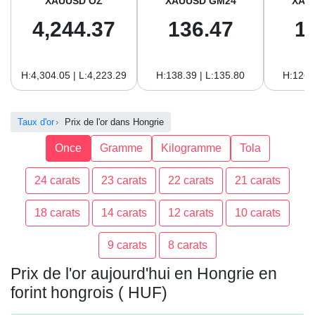
XAUUSD OZ
XAUUSD GM24
XAU
4,244.37
136.47
1
H:4,304.05 | L:4,223.29
H:138.39 | L:135.80
H:126.
Taux d'or
Prix de l'or dans Hongrie
Once
Gramme
Kilogramme
Tola
24 carats
23 carats
22 carats
21 carats
18 carats
14 carats
12 carats
10 carats
9 carats
8 carats
Prix de l'or aujourd'hui en Hongrie en
forint hongrois ( HUF)