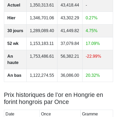
Actuel
1,350,313.61
43,418.44
-
Hier
1,346,701.06
43,302.29
0.27%
30 jours
1,289,089.40
41,449.82
4.75%
52 wk
1,153,183.11
37,079.84
17.09%
An
1,753,486.61
56,382.21
-22.99%
haute
An bas
1,122,274.55
36,086.00
20.32%
Prix historiques de l’or en Hongrie en
forint hongrois par Once
Date
Once
Gramme