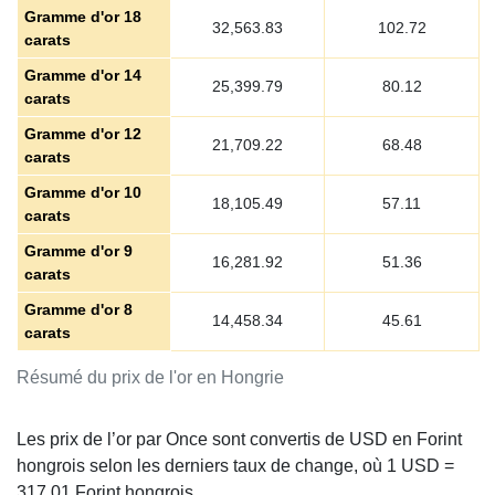
Gramme d'or 18
32,563.83
102.72
carats
Gramme d'or 14
25,399.79
80.12
carats
Gramme d'or 12
21,709.22
68.48
carats
Gramme d'or 10
18,105.49
57.11
carats
Gramme d'or 9
16,281.92
51.36
carats
Gramme d'or 8
14,458.34
45.61
carats
Résumé du prix de l'or en Hongrie
Les prix de l’or par Once sont convertis de USD en Forint
hongrois selon les derniers taux de change, où 1 USD =
317.01
Forint hongrois.