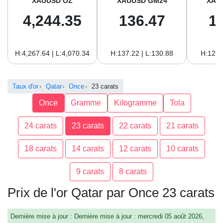
XAUUSD OZ
XAUUSD GM24
XAU
4,244.35
136.47
1
H:4,267.64 | L:4,070.34
H:137.22 | L:130.88
H:125.
Taux d'or
Qatar
Once
23 carats
Once
Gramme
Kilogramme
Tola
24 carats
23 carats
22 carats
21 carats
18 carats
14 carats
12 carats
10 carats
9 carats
8 carats
Prix de l'or Qatar par Once 23 carats
Dernière mise à jour : Dernière mise à jour : mercredi 05 août 2026,