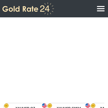
Prix de l\’or
Prix de l’or par once
Prix de l’or
Prix de l’or par gramme
Prix de l’or aujourd’hui en Amérique du Nord
Prix de l’or par kilogramme
Prix de l’or aujourd’hui en Asie
Prix de l’or par Tola
Prix de l’or aujourd’hui en Europe
Calculatrice or
Prix de l’or en Afrique
Prix de l’or aujourd’hui en Moyen Orient
Prix de l’or en Océanie
Prix de l’or aujourd’hui en Amérique du Sud