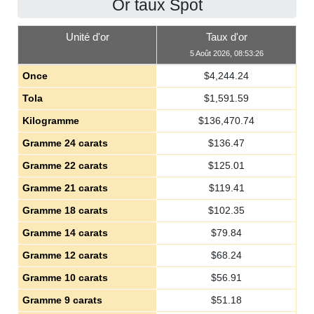
Or taux Spot
Unité d'or
Taux d'or
5 Août 2026, 08:53:26
Once
$
4,244.24
Tola
$
1,591.59
Kilogramme
$
136,470.74
Gramme 24 carats
$
136.47
Gramme 22 carats
$
125.01
Gramme 21 carats
$
119.41
Gramme 18 carats
$
102.35
Gramme 14 carats
$
79.84
Gramme 12 carats
$
68.24
Gramme 10 carats
$
56.91
Gramme 9 carats
$
51.18