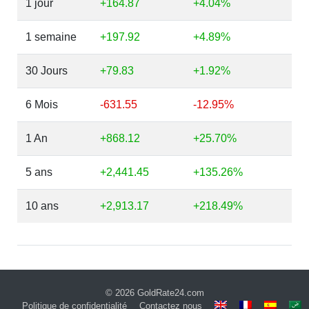
1 jour
+164.87
+4.04%
1 semaine
+197.92
+4.89%
30 Jours
+79.83
+1.92%
6 Mois
-631.55
-12.95%
1 An
+868.12
+25.70%
5 ans
+2,441.45
+135.26%
10 ans
+2,913.17
+218.49%
© 2026
GoldRate24.com
Politique de confidentialité
Contactez nous