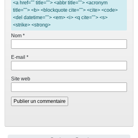
<a href="" title=""> <abbr title=""> <acronym
title=""> <b> <blockquote cite=""> <cite> <code>
<del datetime=""> <em> <i> <q cite=""> <s>
<strike> <strong>
Nom
*
E-mail
*
Site web