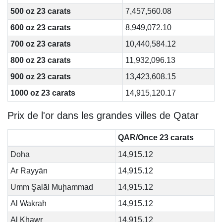
500 oz 23 carats
7,457,560.08
600 oz 23 carats
8,949,072.10
700 oz 23 carats
10,440,584.12
800 oz 23 carats
11,932,096.13
900 oz 23 carats
13,423,608.15
1000 oz 23 carats
14,915,120.17
Prix de l'or dans les grandes villes de Qatar
QAR/Once 23 carats
Doha
14,915.12
Ar Rayyān
14,915.12
Umm Şalāl Muḩammad
14,915.12
Al Wakrah
14,915.12
Al Khawr
14,915.12