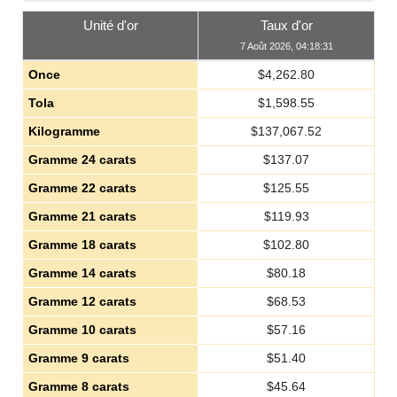
Unité d'or
Taux d'or
7 Août 2026, 04:18:31
Once
$
4,262.80
Tola
$
1,598.55
Kilogramme
$
137,067.52
Gramme 24 carats
$
137.07
Gramme 22 carats
$
125.55
Gramme 21 carats
$
119.93
Gramme 18 carats
$
102.80
Gramme 14 carats
$
80.18
Gramme 12 carats
$
68.53
Gramme 10 carats
$
57.16
Gramme 9 carats
$
51.40
Gramme 8 carats
$
45.64