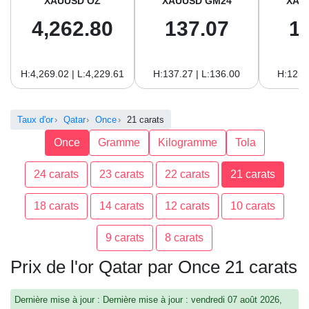
XAUUSD OZ
XAUUSD GM24
XAU
4,262.80
137.07
1
H:4,269.02 | L:4,229.61
H:137.27 | L:136.00
H:125.
Taux d'or
Qatar
Once
21 carats
Once
Gramme
Kilogramme
Tola
24 carats
23 carats
22 carats
21 carats
18 carats
14 carats
12 carats
10 carats
9 carats
8 carats
Prix de l'or Qatar par Once 21 carats
Dernière mise à jour : Dernière mise à jour : vendredi 07 août 2026,