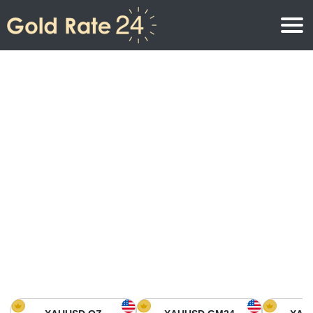
Prix de l\’or
Prix de l’or par once
Prix de l’or
Prix de l’or par gramme
Prix de l’or aujourd’hui en Amérique du Nord
Prix de l’or par kilogramme
Prix de l’or aujourd’hui en Asie
Prix de l’or par Tola
Prix de l’or aujourd’hui en Europe
Calculatrice or
Prix de l’or en Afrique
Prix de l’or aujourd’hui en Moyen Orient
Prix de l’or en Océanie
Prix de l’or aujourd’hui en Amérique du Sud