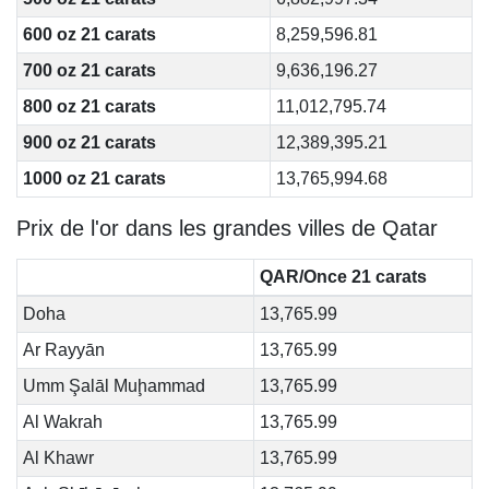
600 oz 21 carats
8,259,596.81
700 oz 21 carats
9,636,196.27
800 oz 21 carats
11,012,795.74
900 oz 21 carats
12,389,395.21
1000 oz 21 carats
13,765,994.68
Prix de l'or dans les grandes villes de Qatar
QAR/Once 21 carats
Doha
13,765.99
Ar Rayyān
13,765.99
Umm Şalāl Muḩammad
13,765.99
Al Wakrah
13,765.99
Al Khawr
13,765.99