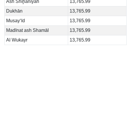
Ash Shīḩānīyah
13,765.99
Dukhān
13,765.99
Musay‘īd
13,765.99
Madīnat ash Shamāl
13,765.99
Al Wukayr
13,765.99