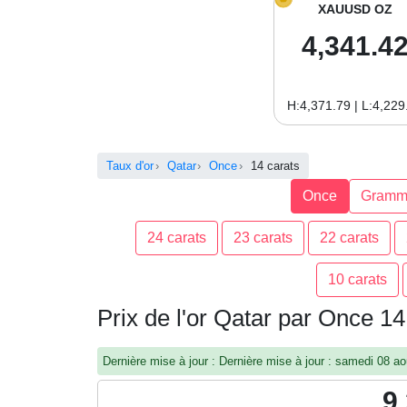
XAUUSD OZ
4,341.4
H:4,371.79 | L:4,229
Taux d'or
Qatar
Once
14 carats
Once
Gramm
24 carats
23 carats
22 carats
10 carats
Prix de l'or Qatar par Once 14
Dernière mise à jour : Dernière mise à jour : samedi 08 
9