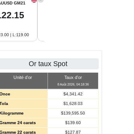
AUUSD GM21
XAGUSD OZ
XAGUSD GM
122.15
63.47
2.04
3.00 | L:119.00
H:65.13 | L:61.15
H:2.09 | L:1.97
Or taux Spot
Unité d'or
Taux d'or
8 Août 2026, 04:18:36
Once
$
4,341.42
Tola
$
1,628.03
Kilogramme
$
139,595.50
Gramme 24 carats
$
139.60
Gramme 22 carats
$
127.87