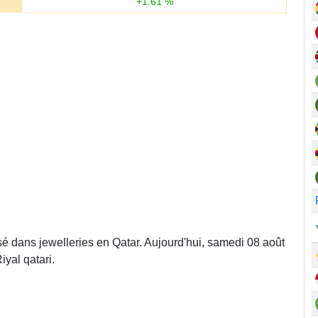
+
1.61
%
isé dans jewelleries en Qatar. Aujourd'hui, samedi 08 août
yal qatari.