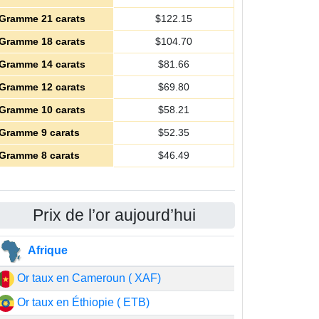
Gramme 21 carats
$
122.15
Gramme 18 carats
$
104.70
Gramme 14 carats
$
81.66
Gramme 12 carats
$
69.80
Gramme 10 carats
$
58.21
Gramme 9 carats
$
52.35
Gramme 8 carats
$
46.49
Prix de l’or aujourd’hui
Afrique
Or taux en Cameroun ( XAF)
Or taux en Éthiopie ( ETB)