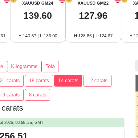
XAUUSD GM24
XAUUSD GM22
X
2
139.60
127.96
.61
H:140.57 | L:136.00
H:128.86 | L:124.67
H:12
e
Kilogramme
Tola
21 carats
18 carats
14 carats
12 carats
9 carats
8 carats
 carats
août 2026, 03:59 am, GMT
,256.51