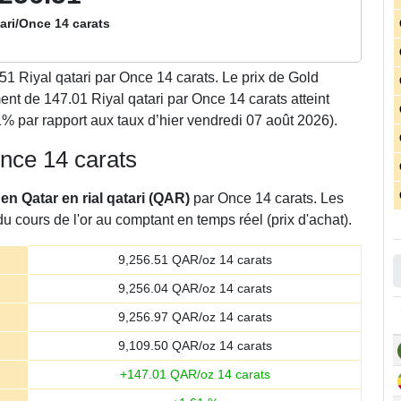
tari/Once 14 carats
.51
Riyal qatari par Once 14 carats. Le prix de Gold
t de 147.01 Riyal qatari par Once 14 carats atteint
1% par rapport aux taux d’hier vendredi 07 août 2026).
 Once 14 carats
r en Qatar en rial qatari (QAR)
par Once 14 carats. Les
u cours de l'or au comptant en temps réel (prix d'achat).
9,256.51
QAR/oz 14 carats
9,256.04
QAR/oz 14 carats
9,256.97
QAR/oz 14 carats
9,109.50
QAR/oz 14 carats
+
147.01
QAR/oz 14 carats