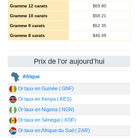
Gramme 12 carats
$
69.80
Gramme 10 carats
$
58.21
Gramme 9 carats
$
52.35
Gramme 8 carats
$
46.49
Prix de l’or aujourd’hui
Afrique
Or taux en Guinée ( GNF)
Or taux en Kenya ( KES)
Or taux en Nigeria ( NGN)
Or taux en Sénégal ( XOF)
Or taux en Afrique du Sud ( ZAR)