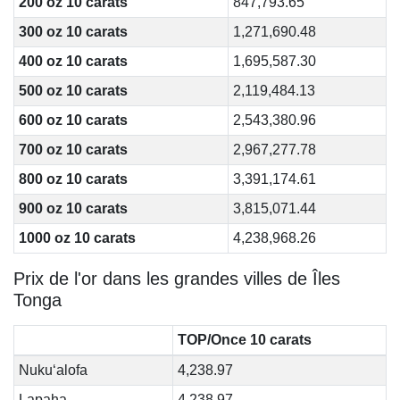
200 oz 10 carats
847,793.65
300 oz 10 carats
1,271,690.48
400 oz 10 carats
1,695,587.30
500 oz 10 carats
2,119,484.13
600 oz 10 carats
2,543,380.96
700 oz 10 carats
2,967,277.78
800 oz 10 carats
3,391,174.61
900 oz 10 carats
3,815,071.44
1000 oz 10 carats
4,238,968.26
Prix de l'or dans les grandes villes de Îles
Tonga
TOP/Once 10 carats
Nuku‘alofa
4,238.97
Lapaha
4,238.97