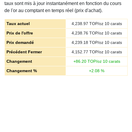
taux sont mis à jour instantanément en fonction du cours
de l'or au comptant en temps réel (prix d'achat).
Taux actuel
4,238.97
TOP/oz 10 carats
Prix de l'offre
4,238.76
TOP/oz 10 carats
Prix demandé
4,239.18
TOP/oz 10 carats
Précédent Fermer
4,152.77
TOP/oz 10 carats
Changement
+
86.20
TOP/oz 10 carats
Changement %
+
2.08
%