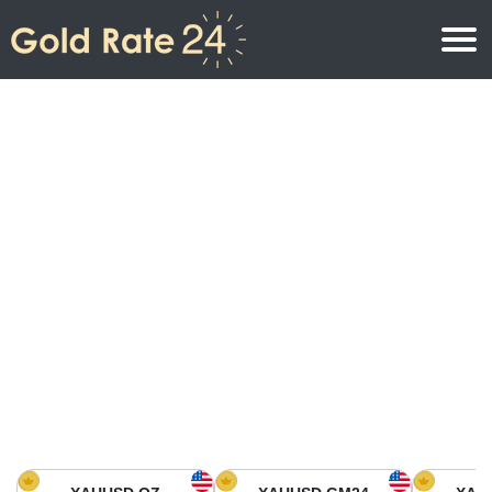
Prix de l\’or
Prix de l’or par once
Prix de l’or
Prix de l’or par gramme
Prix de l’or aujourd’hui en Amérique du Nord
Prix de l’or par kilogramme
Prix de l’or aujourd’hui en Asie
Prix de l’or par Tola
Prix de l’or aujourd’hui en Europe
Calculatrice or
Prix de l’or en Afrique
Prix de l’or aujourd’hui en Moyen Orient
Prix de l’or en Océanie
Prix de l’or aujourd’hui en Amérique du Sud