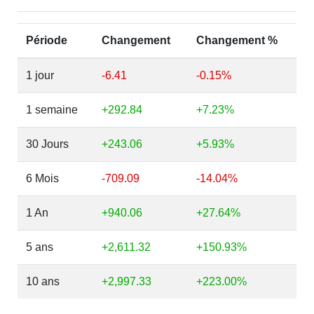
Période
Changement
Changement %
1 jour
-6.41
-0.15%
1 semaine
+292.84
+7.23%
30 Jours
+243.06
+5.93%
6 Mois
-709.09
-14.04%
1 An
+940.06
+27.64%
5 ans
+2,611.32
+150.93%
10 ans
+2,997.33
+223.00%