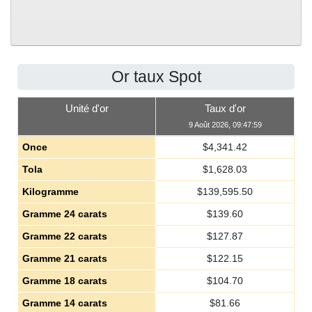
Or taux Spot
Unité d'or
Taux d'or
9 Août 2026, 09:47:59
Once
$
4,341.42
Tola
$
1,628.03
Kilogramme
$
139,595.50
Gramme 24 carats
$
139.60
Gramme 22 carats
$
127.87
Gramme 21 carats
$
122.15
Gramme 18 carats
$
104.70
Gramme 14 carats
$
81.66