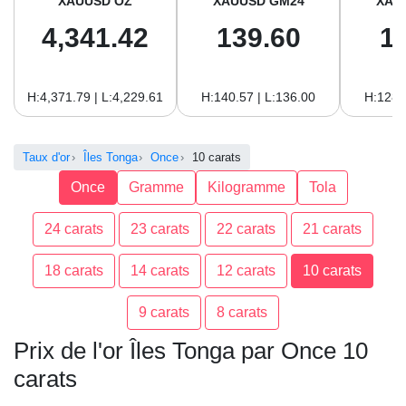
XAUUSD OZ
XAUUSD GM24
XAU
4,341.42
139.60
1
H:4,371.79 | L:4,229.61
H:140.57 | L:136.00
H:128.
Taux d'or
Îles Tonga
Once
10 carats
Once
Gramme
Kilogramme
Tola
24 carats
23 carats
22 carats
21 carats
18 carats
14 carats
12 carats
10 carats
9 carats
8 carats
Prix de l'or Îles Tonga par Once 10
carats