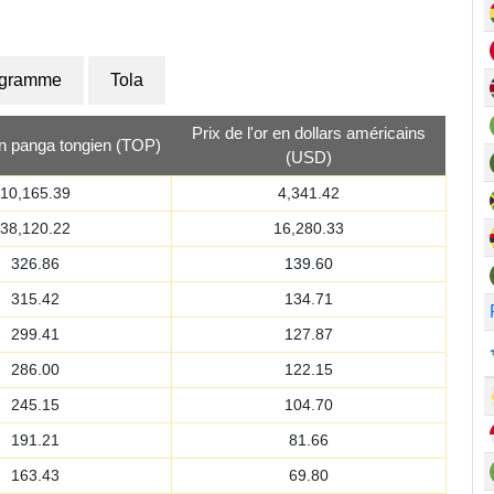
ogramme
Tola
Prix de l'or en dollars américains
 en panga tongien (TOP)
(USD)
10,165.39
4,341.42
38,120.22
16,280.33
326.86
139.60
315.42
134.71
299.41
127.87
286.00
122.15
245.15
104.70
191.21
81.66
163.43
69.80