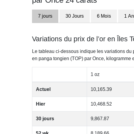
par Once 24 carats
7 jours
30 Jours
6 Mois
1 An
Variations du prix de l’or en Île
Le tableau ci-dessous indique les variations du 
en panga tongien (TOP) par Once, kilogramme 
1 oz
Actuel
10,165.39
Hier
10,468.52
30 jours
9,867.87
52 wk
8,189.66