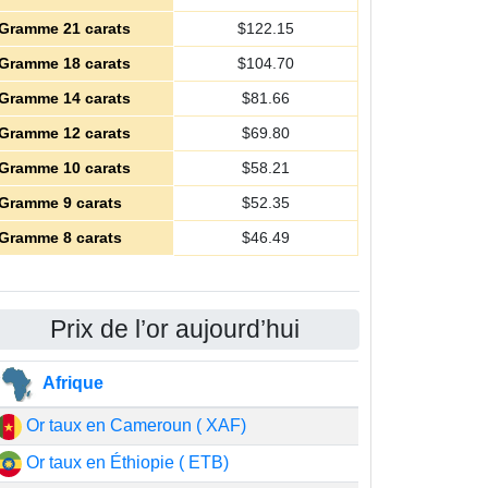
Gramme 21 carats
$
122.15
Gramme 18 carats
$
104.70
Gramme 14 carats
$
81.66
Gramme 12 carats
$
69.80
Gramme 10 carats
$
58.21
Gramme 9 carats
$
52.35
Gramme 8 carats
$
46.49
Prix de l’or aujourd’hui
Afrique
Or taux en Cameroun ( XAF)
Or taux en Éthiopie ( ETB)