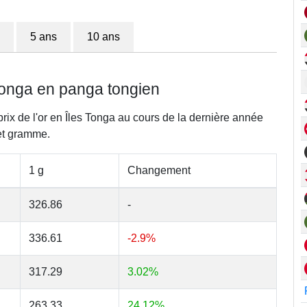
5 ans
10 ans
s Tonga en panga tongien
prix de l'or en Îles Tonga au cours de la dernière année
et gramme.
1 g
Changement
326.86
-
336.61
-2.9%
317.29
3.02%
263.33
24.12%