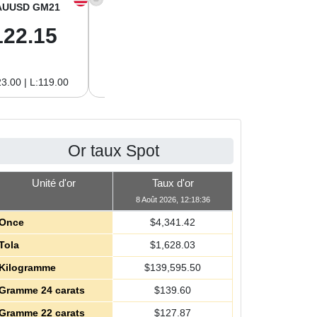
AUUSD GM21
XAGUSD OZ
XAGUSD GM
122.15
63.47
2.04
3.00 | L:119.00
H:65.13 | L:61.15
H:2.09 | L:1.97
Or taux Spot
Unité d'or
Taux d'or
8 Août 2026, 12:18:36
Once
$
4,341.42
Tola
$
1,628.03
Kilogramme
$
139,595.50
Gramme 24 carats
$
139.60
Gramme 22 carats
$
127.87