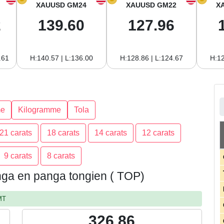
XAUUSD GM24
XAUUSD GM22
X
2
139.60
127.96
.61
H:140.57 | L:136.00
H:128.86 | L:124.67
H:12
e
Kilogramme
Tola
21 carats
18 carats
14 carats
12 carats
9 carats
8 carats
Tonga en panga tongien ( TOP)
MT
326.86