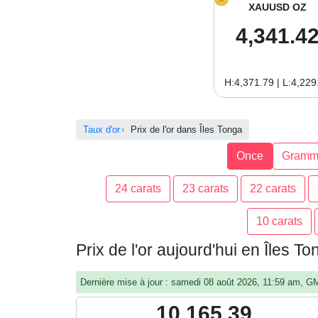
XAUUSD OZ
4,341.4
H:4,371.79 | L:4,229
Taux d'or
Prix de l'or dans Îles Tonga
Once
Gramm
24 carats
23 carats
22 carats
10 carats
Prix de l'or aujourd'hui en Îles 
Dernière mise à jour : samedi 08 août 2026, 11:59 am, G
10,165.39