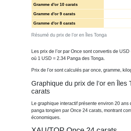
Gramme d'or 10 carats
Gramme d'or 9 carats
Gramme d'or 8 carats
Résumé du prix de l'or en Îles Tonga
Les prix de l’or par Once sont convertis de US
où 1 USD =
2.34
Panga des Tonga.
Prix de l'or sont calculés par once, gramme, kilo
Graphique du prix de l’or en Île
carats
Le graphique interactif présente environ 20 ans 
panga tongien par Once 24 carats, montrant com
économiques.
XAU/TOP Once 24 carats