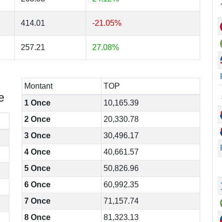
414.01
-21.05%
257.21
27.08%
Montant
TOP
e
1 Once
10,165.39
2 Once
20,330.78
3 Once
30,496.17
4 Once
40,661.57
5 Once
50,826.96
6 Once
60,992.35
7 Once
71,157.74
8 Once
81,323.13