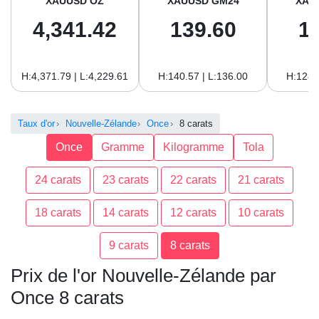
XAUUSD OZ
XAUUSD GM24
XAU
4,341.42
139.60
1
H:4,371.79 | L:4,229.61
H:140.57 | L:136.00
H:128.
Taux d'or
Nouvelle-Zélande
Once
8 carats
Once
Gramme
Kilogramme
Tola
24 carats
23 carats
22 carats
21 carats
18 carats
14 carats
12 carats
10 carats
9 carats
8 carats
Prix de l'or Nouvelle-Zélande par
Once 8 carats