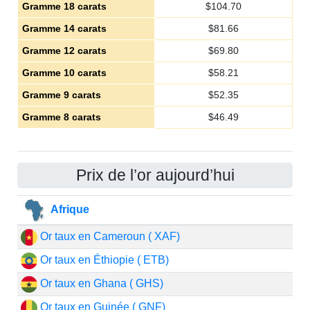
Gramme 18 carats
$
104.70
Gramme 14 carats
$
81.66
Gramme 12 carats
$
69.80
Gramme 10 carats
$
58.21
Gramme 9 carats
$
52.35
Gramme 8 carats
$
46.49
Prix de l’or aujourd’hui
Afrique
Or taux en Cameroun ( XAF)
Or taux en Éthiopie ( ETB)
Or taux en Ghana ( GHS)
Or taux en Guinée ( GNF)