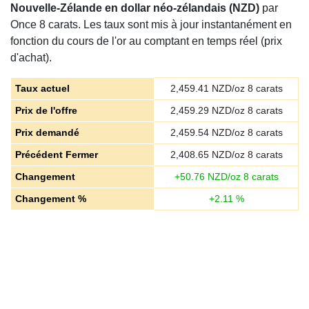
Nouvelle-Zélande en dollar néo-zélandais (NZD)
par
Once 8 carats. Les taux sont mis à jour instantanément en
fonction du cours de l'or au comptant en temps réel (prix
d'achat).
Taux actuel
2,459.41
NZD/oz 8 carats
Prix de l'offre
2,459.29
NZD/oz 8 carats
Prix demandé
2,459.54
NZD/oz 8 carats
Précédent Fermer
2,408.65
NZD/oz 8 carats
Changement
+
50.76
NZD/oz 8 carats
Changement %
+
2.11
%