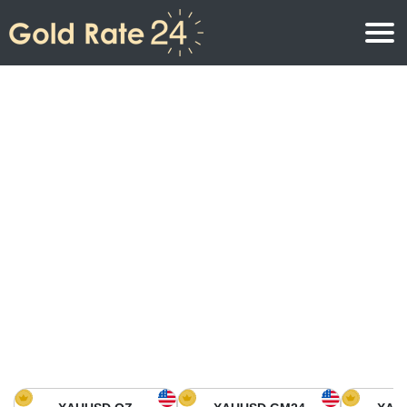
Prix de l\’or
Prix de l’or par once
Prix de l’or
Prix de l’or par gramme
Prix de l’or aujourd’hui en Amérique du Nord
Prix de l’or par kilogramme
Prix de l’or aujourd’hui en Asie
Prix de l’or par Tola
Prix de l’or aujourd’hui en Europe
Calculatrice or
Prix de l’or en Afrique
Prix de l’or aujourd’hui en Moyen Orient
Prix de l’or en Océanie
Prix de l’or aujourd’hui en Amérique du Sud