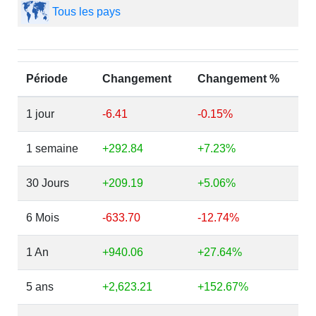
Tous les pays
Période
Changement
Changement %
1 jour
-6.41
-0.15%
1 semaine
+292.84
+7.23%
30 Jours
+209.19
+5.06%
6 Mois
-633.70
-12.74%
1 An
+940.06
+27.64%
5 ans
+2,623.21
+152.67%