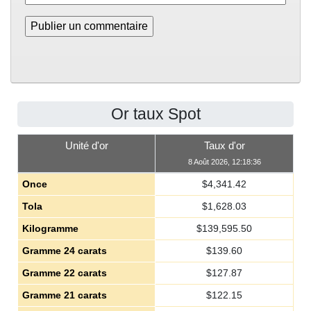
Or taux Spot
Unité d'or
Taux d'or
8 Août 2026, 12:18:36
Once
$
4,341.42
Tola
$
1,628.03
Kilogramme
$
139,595.50
Gramme 24 carats
$
139.60
Gramme 22 carats
$
127.87
Gramme 21 carats
$
122.15