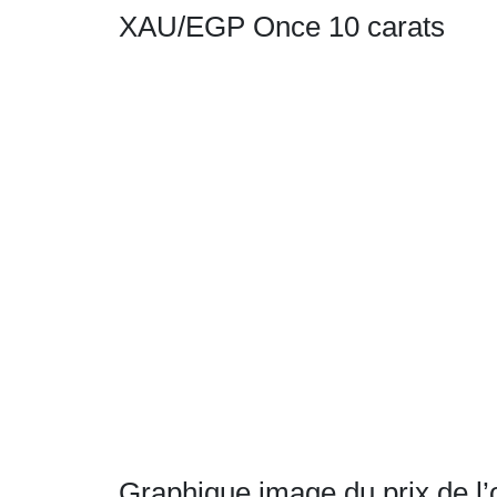
XAU/EGP Once 10 carats
Graphique image du prix de l’