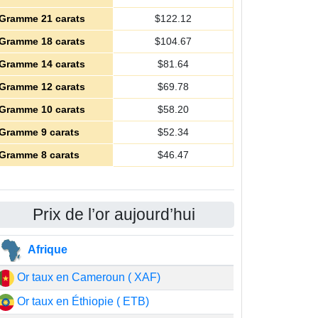
Gramme 21 carats
$
122.12
Gramme 18 carats
$
104.67
Gramme 14 carats
$
81.64
Gramme 12 carats
$
69.78
Gramme 10 carats
$
58.20
Gramme 9 carats
$
52.34
Gramme 8 carats
$
46.47
Prix de l’or aujourd’hui
Afrique
Or taux en Cameroun ( XAF)
Or taux en Éthiopie ( ETB)