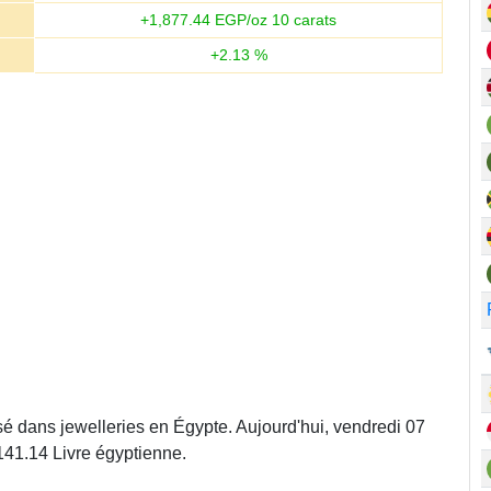
+
1,877.44
EGP/oz 10 carats
+
2.13
%
isé dans jewelleries en Égypte. Aujourd'hui, vendredi 07
141.14 Livre égyptienne.