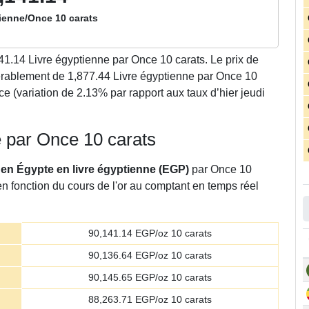
ienne/Once 10 carats
41.14
Livre égyptienne par Once 10 carats. Le prix de
rablement de 1,877.44 Livre égyptienne par Once 10
ce (variation de 2.13% par rapport aux taux d’hier jeudi
ne par Once 10 carats
r en Égypte en livre égyptienne (EGP)
par Once 10
en fonction du cours de l'or au comptant en temps réel
90,141.14
EGP/oz 10 carats
90,136.64
EGP/oz 10 carats
90,145.65
EGP/oz 10 carats
88,263.71
EGP/oz 10 carats