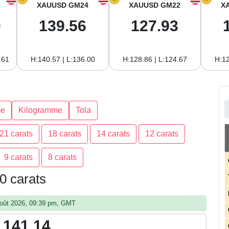
XAUUSD GM24
XAUUSD GM22
X
0
139.56
127.93
.61
H:140.57 | L:136.00
H:128.86 | L:124.67
H:12
e
Kilogramme
Tola
21 carats
18 carats
14 carats
12 carats
9 carats
8 carats
0 carats
7 août 2026, 09:39 pm, GMT
,141.14