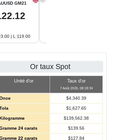
AUUSD GM21
XAGUSD OZ
XAGUSD GM
122.12
63.42
2.04
3.00 | L:119.00
H:65.13 | L:61.15
H:2.09 | L:1.97
Or taux Spot
Unité d'or
Taux d'or
7 Août 2026, 08:18:34
Once
$
4,340.39
Tola
$
1,627.65
Kilogramme
$
139,562.38
Gramme 24 carats
$
139.56
Gramme 22 carats
$
127.84