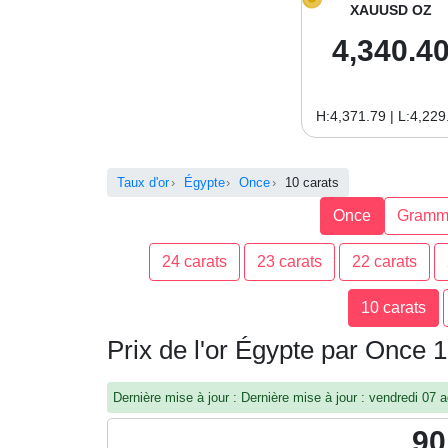
XAUUSD OZ
4,340.4
H:4,371.79 | L:4,229
Taux d'or
Égypte
Once
10 carats
Once
Gramm
24 carats
23 carats
22 carats
10 carats
Prix de l'or Égypte par Once 1
Dernière mise à jour : Dernière mise à jour : vendredi 0
90