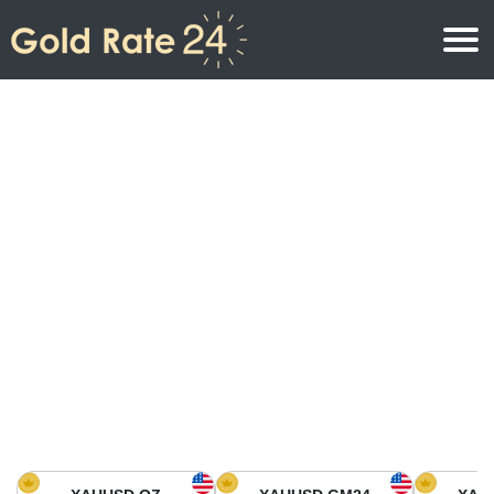
Prix de l\’or
Prix de l’or par once
Prix de l’or
Prix de l’or par gramme
Prix de l’or aujourd’hui en Amérique du Nord
Prix de l’or par kilogramme
Prix de l’or aujourd’hui en Asie
Prix de l’or par Tola
Prix de l’or aujourd’hui en Europe
Calculatrice or
Prix de l’or en Afrique
Prix de l’or aujourd’hui en Moyen Orient
Prix de l’or en Océanie
Prix de l’or aujourd’hui en Amérique du Sud