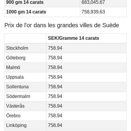
900 gm 14 carats
683,045.67
1000 gm 14 carats
758,939.63
Prix de l'or dans les grandes villes de Suède
SEK/Gramme 14 carats
Stockholm
758.94
Göteborg
758.94
Malmö
758.94
Uppsala
758.94
Sollentuna
758.94
Södermalm
758.94
Västerås
758.94
Örebro
758.94
Linköping
758.94