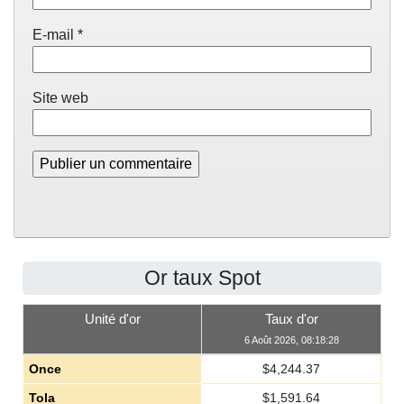
E-mail
*
Site web
Or taux Spot
Unité d'or
Taux d'or
6 Août 2026, 08:18:28
Once
$
4,244.37
Tola
$
1,591.64