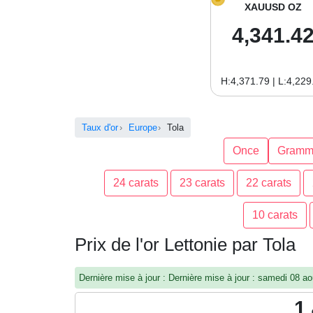
XAUUSD OZ
4,341.4
H:4,371.79 | L:4,229
Taux d'or
Europe
Tola
Once
Gramm
24 carats
23 carats
22 carats
10 carats
Prix de l'or Lettonie par Tola
Dernière mise à jour : Dernière mise à jour : samedi 08 
1