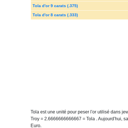
Tola d'or 9 carats (.375)
Tola d'or 8 carats (.333)
Tola est une unité pour peser l'or utilisé dans je
Troy = 2.6666666666667 = Tola . Aujourd'hui, sa
Euro.