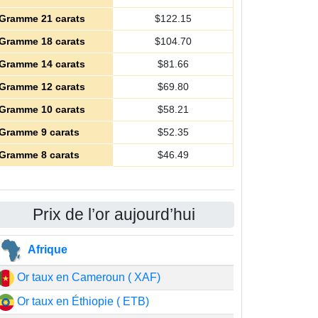
Gramme 21 carats
$
122.15
Gramme 18 carats
$
104.70
Gramme 14 carats
$
81.66
Gramme 12 carats
$
69.80
Gramme 10 carats
$
58.21
Gramme 9 carats
$
52.35
Gramme 8 carats
$
46.49
Prix de l’or aujourd’hui
Afrique
Or taux en Cameroun ( XAF)
Or taux en Éthiopie ( ETB)