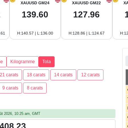
XAUUSD GM24
XAUUSD GM22
X
2
139.60
127.96
.61
H:140.57 | L:136.00
H:128.86 | L:124.67
H:12
e
Kilogramme
Tola
21 carats
18 carats
14 carats
12 carats
9 carats
8 carats
août 2026, 10:25 am, GMT
,408.23