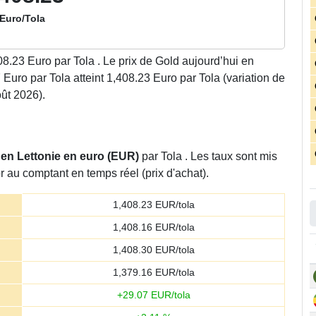
Euro/Tola
08.23
Euro par Tola . Le prix de Gold aujourd’hui en
uro par Tola atteint 1,408.23 Euro par Tola (variation de
oût 2026).
r en Lettonie en euro (EUR)
par Tola . Les taux sont mis
r au comptant en temps réel (prix d'achat).
1,408.23
EUR/tola
1,408.16
EUR/tola
1,408.30
EUR/tola
1,379.16
EUR/tola
+
29.07
EUR/tola