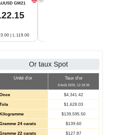
AUUSD GM21
XAGUSD OZ
XAGUSD GM
122.15
63.47
2.04
3.00 | L:119.00
H:65.13 | L:61.15
H:2.09 | L:1.97
Or taux Spot
Unité d'or
Taux d'or
8 Août 2026, 12:18:36
Once
$
4,341.42
Tola
$
1,628.03
Kilogramme
$
139,595.50
Gramme 24 carats
$
139.60
Gramme 22 carats
$
127.87