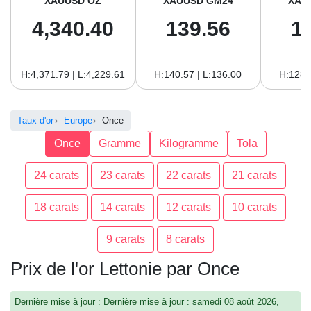
XAUUSD OZ
XAUUSD GM24
XAU
4,340.40
139.56
1
H:4,371.79 | L:4,229.61
H:140.57 | L:136.00
H:128.
Taux d'or
Europe
Once
Once
Gramme
Kilogramme
Tola
24 carats
23 carats
22 carats
21 carats
18 carats
14 carats
12 carats
10 carats
9 carats
8 carats
Prix de l'or Lettonie par Once
Dernière mise à jour : Dernière mise à jour : samedi 08 août 2026,