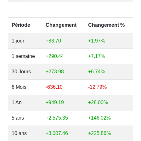
Période
Changement
Changement %
1 jour
+83.70
+1.97%
1 semaine
+290.44
+7.17%
30 Jours
+273.98
+6.74%
6 Mois
-636.10
-12.79%
1 An
+949.19
+28.00%
5 ans
+2,575.35
+146.02%
10 ans
+3,007.46
+225.86%