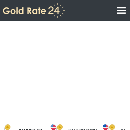
Prix de l\’or
Prix de l’or par once
Prix de l’or
Prix de l’or par gramme
Prix de l’or aujourd’hui en Amérique du Nord
Prix de l’or par kilogramme
Prix de l’or aujourd’hui en Asie
Prix de l’or par Tola
Prix de l’or aujourd’hui en Europe
Calculatrice or
Prix de l’or en Afrique
Prix de l’or aujourd’hui en Moyen Orient
Prix de l’or en Océanie
Prix de l’or aujourd’hui en Amérique du Sud