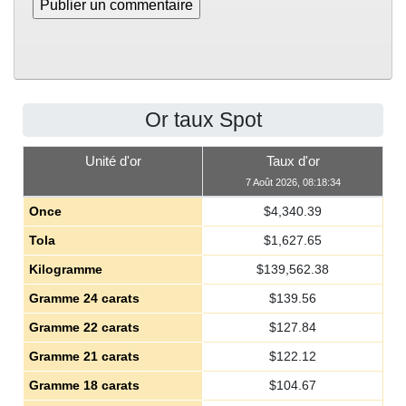
Or taux Spot
Unité d'or
Taux d'or
7 Août 2026, 08:18:34
Once
$
4,340.39
Tola
$
1,627.65
Kilogramme
$
139,562.38
Gramme 24 carats
$
139.56
Gramme 22 carats
$
127.84
Gramme 21 carats
$
122.12
Gramme 18 carats
$
104.67