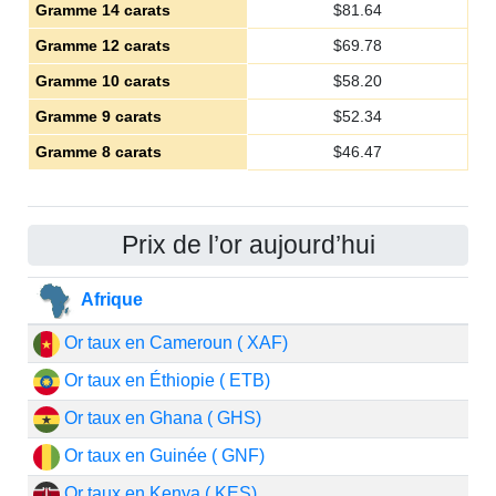
Gramme 14 carats
$
81.64
Gramme 12 carats
$
69.78
Gramme 10 carats
$
58.20
Gramme 9 carats
$
52.34
Gramme 8 carats
$
46.47
Prix de l’or aujourd’hui
Afrique
Or taux en Cameroun ( XAF)
Or taux en Éthiopie ( ETB)
Or taux en Ghana ( GHS)
Or taux en Guinée ( GNF)
Or taux en Kenya ( KES)