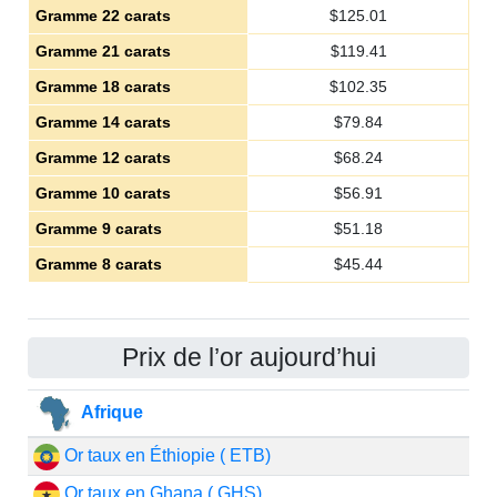
Gramme 22 carats
$
125.01
Gramme 21 carats
$
119.41
Gramme 18 carats
$
102.35
Gramme 14 carats
$
79.84
Gramme 12 carats
$
68.24
Gramme 10 carats
$
56.91
Gramme 9 carats
$
51.18
Gramme 8 carats
$
45.44
Prix de l’or aujourd’hui
Afrique
Or taux en Éthiopie ( ETB)
Or taux en Ghana ( GHS)