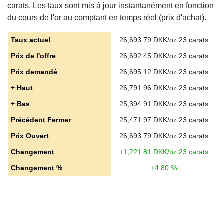
carats. Les taux sont mis à jour instantanément en fonction
du cours de l'or au comptant en temps réel (prix d'achat).
Taux actuel
26,693.79
DKK/oz 23 carats
Prix de l'offre
26,692.45
DKK/oz 23 carats
Prix demandé
26,695.12
DKK/oz 23 carats
+ Haut
26,791.96
DKK/oz 23 carats
+ Bas
25,394.91
DKK/oz 23 carats
Précédent Fermer
25,471.97
DKK/oz 23 carats
Prix ​​Ouvert
26,693.79
DKK/oz 23 carats
Changement
+
1,221.81
DKK/oz 23 carats
Changement %
+
4.80
%