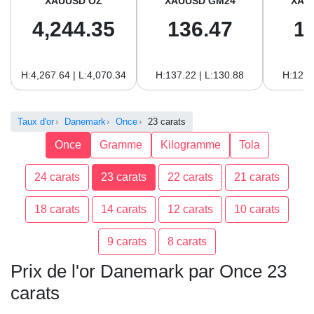
XAUUSD OZ
XAUUSD GM24
XAU
4,244.35
136.47
1
H:4,267.64 | L:4,070.34
H:137.22 | L:130.88
H:125.
Taux d'or
Danemark
Once
23 carats
Once
Gramme
Kilogramme
Tola
24 carats
23 carats
22 carats
21 carats
18 carats
14 carats
12 carats
10 carats
9 carats
8 carats
Prix de l'or Danemark par Once 23
carats