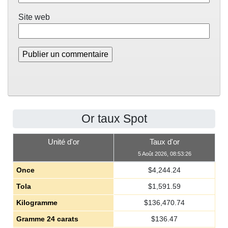
Site web
Or taux Spot
Unité d'or
Taux d'or
5 Août 2026, 08:53:26
Once
$
4,244.24
Tola
$
1,591.59
Kilogramme
$
136,470.74
Gramme 24 carats
$
136.47