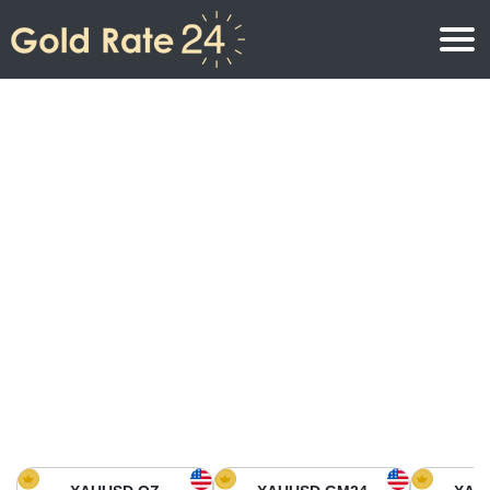
Prix de l\’or
Prix de l’or par once
Prix de l’or
Prix de l’or par gramme
Prix de l’or aujourd’hui en Amérique du Nord
Prix de l’or par kilogramme
Prix de l’or aujourd’hui en Asie
Prix de l’or par Tola
Prix de l’or aujourd’hui en Europe
Calculatrice or
Prix de l’or en Afrique
Prix de l’or aujourd’hui en Moyen Orient
Prix de l’or en Océanie
Prix de l’or aujourd’hui en Amérique du Sud