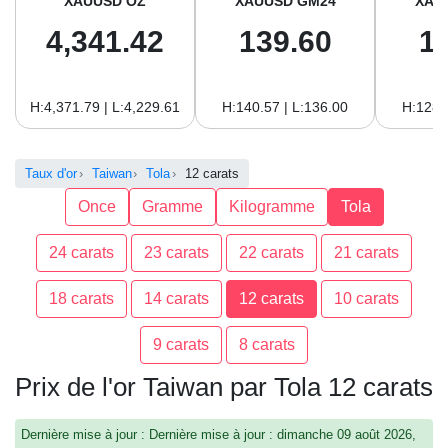
XAUUSD OZ
XAUUSD GM24
XAU
4,341.42
139.60
1
H:4,371.79 | L:4,229.61
H:140.57 | L:136.00
H:128.
Taux d'or
Taiwan
Tola
12 carats
Once
Gramme
Kilogramme
Tola
24 carats
23 carats
22 carats
21 carats
18 carats
14 carats
12 carats
10 carats
9 carats
8 carats
Prix de l'or Taiwan par Tola 12 carats
Dernière mise à jour : Dernière mise à jour : dimanche 09 août 2026,