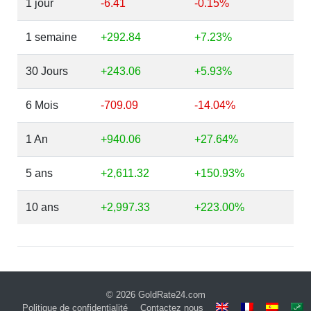
1 jour
-6.41
-0.15%
1 semaine
+292.84
+7.23%
30 Jours
+243.06
+5.93%
6 Mois
-709.09
-14.04%
1 An
+940.06
+27.64%
5 ans
+2,611.32
+150.93%
10 ans
+2,997.33
+223.00%
© 2026
GoldRate24.com
Politique de confidentialité
Contactez nous