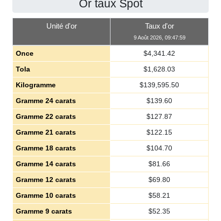
Or taux Spot
Unité d'or
Taux d'or
9 Août 2026, 09:47:59
Once
$
4,341.42
Tola
$
1,628.03
Kilogramme
$
139,595.50
Gramme 24 carats
$
139.60
Gramme 22 carats
$
127.87
Gramme 21 carats
$
122.15
Gramme 18 carats
$
104.70
Gramme 14 carats
$
81.66
Gramme 12 carats
$
69.80
Gramme 10 carats
$
58.21
Gramme 9 carats
$
52.35