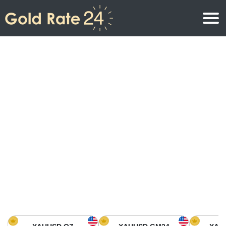
Prix de l\’or
Prix de l’or par once
Prix de l’or
Prix de l’or par gramme
Prix de l’or aujourd’hui en Amérique du Nord
Prix de l’or par kilogramme
Prix de l’or aujourd’hui en Asie
Prix de l’or par Tola
Prix de l’or aujourd’hui en Europe
Calculatrice or
Prix de l’or en Afrique
Prix de l’or aujourd’hui en Moyen Orient
Prix de l’or en Océanie
Prix de l’or aujourd’hui en Amérique du Sud