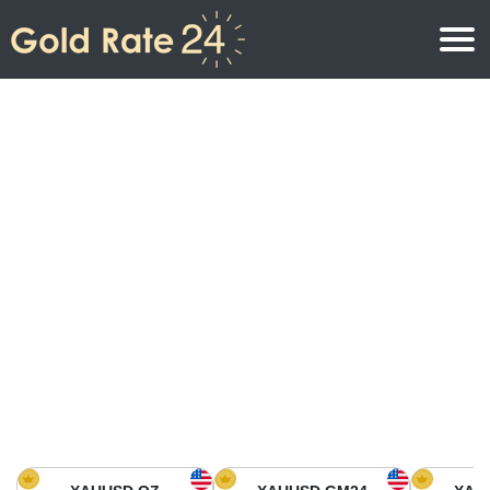
Prix de l\’or
Prix de l’or par once
Prix de l’or
Prix de l’or par gramme
Prix de l’or aujourd’hui en Amérique du Nord
Prix de l’or par kilogramme
Prix de l’or aujourd’hui en Asie
Prix de l’or par Tola
Prix de l’or aujourd’hui en Europe
Calculatrice or
Prix de l’or en Afrique
Prix de l’or aujourd’hui en Moyen Orient
Prix de l’or en Océanie
Prix de l’or aujourd’hui en Amérique du Sud