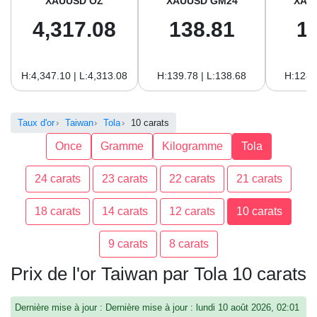
XAUUSD OZ
XAUUSD GM24
XAU
4,317.08
138.81
1
H:4,347.10 | L:4,313.08
H:139.78 | L:138.68
H:128.
Taux d'or
Taiwan
Tola
10 carats
Once
Gramme
Kilogramme
Tola
24 carats
23 carats
22 carats
21 carats
18 carats
14 carats
12 carats
10 carats
9 carats
8 carats
Prix de l'or Taiwan par Tola 10 carats
Dernière mise à jour : Dernière mise à jour : lundi 10 août 2026, 02:01