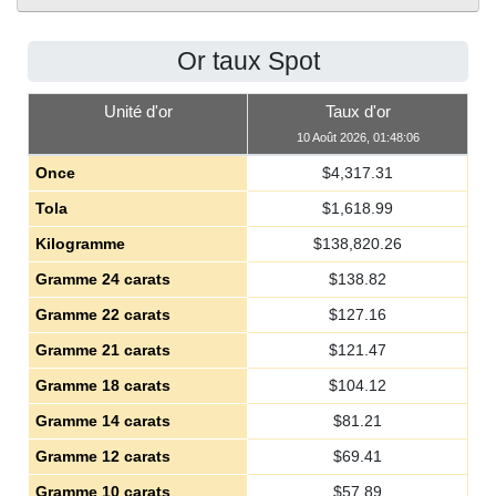
Or taux Spot
Unité d'or
Taux d'or
10 Août 2026, 01:48:06
Once
$
4,317.31
Tola
$
1,618.99
Kilogramme
$
138,820.26
Gramme 24 carats
$
138.82
Gramme 22 carats
$
127.16
Gramme 21 carats
$
121.47
Gramme 18 carats
$
104.12
Gramme 14 carats
$
81.21
Gramme 12 carats
$
69.41
Gramme 10 carats
$
57.89