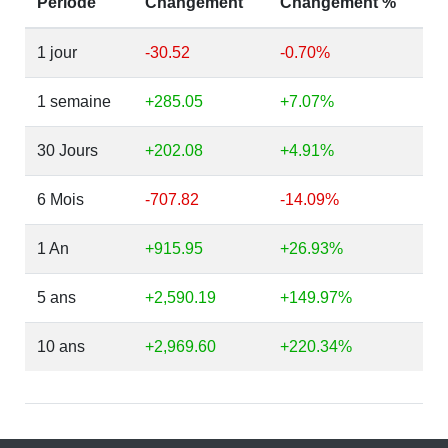
Période
Changement
Changement %
1 jour
-30.52
-0.70%
1 semaine
+285.05
+7.07%
30 Jours
+202.08
+4.91%
6 Mois
-707.82
-14.09%
1 An
+915.95
+26.93%
5 ans
+2,590.19
+149.97%
10 ans
+2,969.60
+220.34%