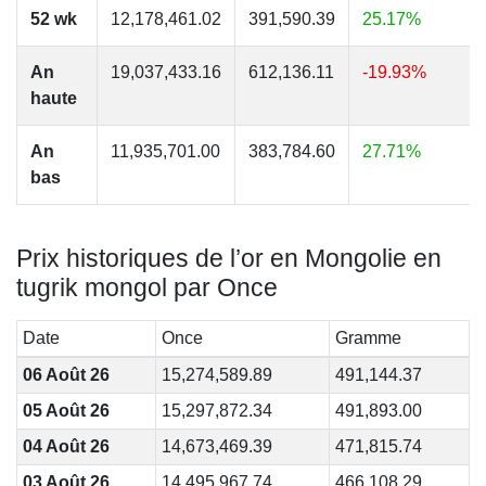
52 wk
12,178,461.02
391,590.39
25.17%
An
19,037,433.16
612,136.11
-19.93%
haute
An
11,935,701.00
383,784.60
27.71%
bas
Prix historiques de l’or en Mongolie en
tugrik mongol par Once
Date
Once
Gramme
06 Août 26
15,274,589.89
491,144.37
05 Août 26
15,297,872.34
491,893.00
04 Août 26
14,673,469.39
471,815.74
03 Août 26
14,495,967.74
466,108.29