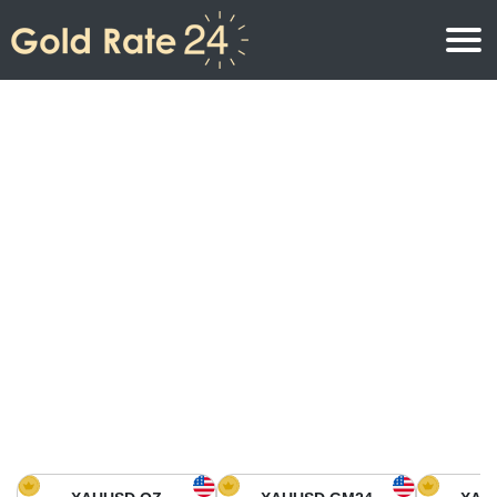
Prix de l\’or
Prix de l’or par once
Prix de l’or
Prix de l’or par gramme
Prix de l’or aujourd’hui en Amérique du Nord
Prix de l’or par kilogramme
Prix de l’or aujourd’hui en Asie
Prix de l’or par Tola
Prix de l’or aujourd’hui en Europe
Calculatrice or
Prix de l’or en Afrique
Prix de l’or aujourd’hui en Moyen Orient
Prix de l’or en Océanie
Prix de l’or aujourd’hui en Amérique du Sud