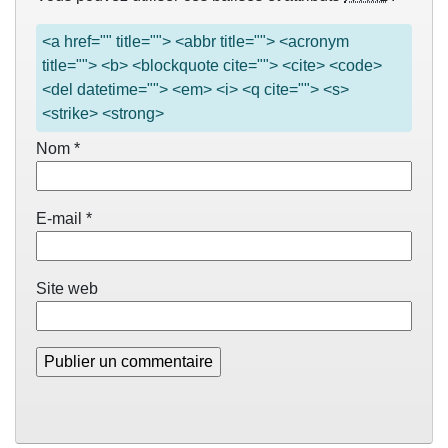
<a href="" title=""> <abbr title=""> <acronym
title=""> <b> <blockquote cite=""> <cite> <code>
<del datetime=""> <em> <i> <q cite=""> <s>
<strike> <strong>
Nom
*
E-mail
*
Site web