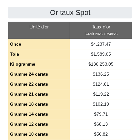
Or taux Spot
Unité d'or
Taux d'or
6 Août 2026, 07:48:25
Once
$
4,237.47
Tola
$
1,589.05
Kilogramme
$
136,253.05
Gramme 24 carats
$
136.25
Gramme 22 carats
$
124.81
Gramme 21 carats
$
119.22
Gramme 18 carats
$
102.19
Gramme 14 carats
$
79.71
Gramme 12 carats
$
68.13
Gramme 10 carats
$
56.82