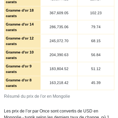
carats
Gramme d'or 18
367,609.05
102.23
carats
Gramme d'or 14
286,735.06
79.74
carats
Gramme d'or 12
245,072.70
68.15
carats
Gramme d'or 10
204,390.63
56.84
carats
Gramme d'or 9
183,804.52
51.12
carats
Gramme d'or 8
163,218.42
45.39
carats
Résumé du prix de l'or en Mongolie
Les prix de l’or par Once sont convertis de USD en
Mongolie - tugrik selon les derniers taux de change, où 1