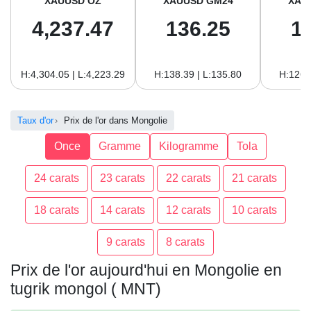
XAUUSD OZ
XAUUSD GM24
XAU
4,237.47
136.25
1
H:4,304.05 | L:4,223.29
H:138.39 | L:135.80
H:126.
Taux d'or
Prix de l'or dans Mongolie
Once
Gramme
Kilogramme
Tola
24 carats
23 carats
22 carats
21 carats
18 carats
14 carats
12 carats
10 carats
9 carats
8 carats
Prix de l'or aujourd'hui en Mongolie en
tugrik mongol ( MNT)