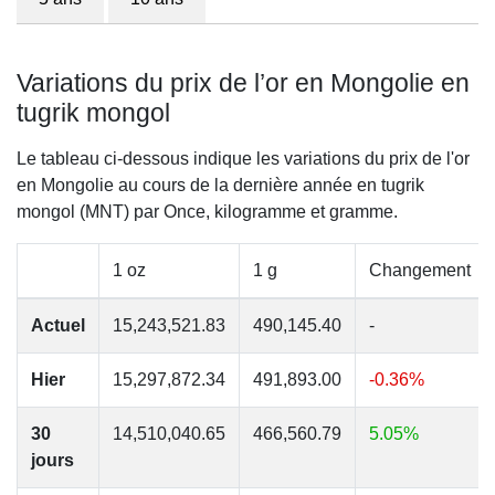
Variations du prix de l’or en Mongolie en
tugrik mongol
Le tableau ci-dessous indique les variations du prix de l'or
en Mongolie au cours de la dernière année en tugrik
mongol (MNT) par Once, kilogramme et gramme.
1 oz
1 g
Changement
Actuel
15,243,521.83
490,145.40
-
Hier
15,297,872.34
491,893.00
-0.36%
30
14,510,040.65
466,560.79
5.05%
jours