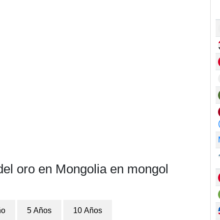
 del oro en Mongolia en mongol
ño
5 Años
10 Años