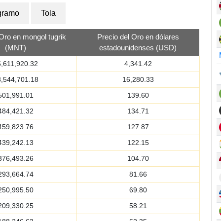
gramo
Tola
 Oro en mongol tugrik
Precio del Oro en dólares
(MNT)
estadounidenses (USD)
,611,920.32
4,341.42
,544,701.18
16,280.33
501,991.01
139.60
484,421.32
134.71
459,823.76
127.87
439,242.13
122.15
376,493.26
104.70
293,664.74
81.66
250,995.50
69.80
209,330.25
58.21