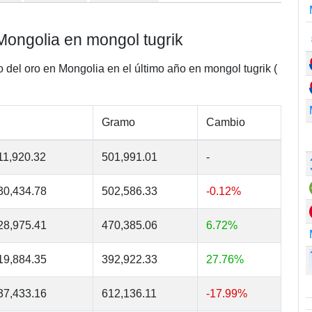
Mongolia en mongol tugrik
o del oro en Mongolia en el último año en mongol tugrik (
Gramo
Cambio
11,920.32
501,991.01
-
30,434.78
502,586.33
-0.12%
28,975.41
470,385.06
6.72%
19,884.35
392,922.33
27.76%
37,433.16
612,136.11
-17.99%