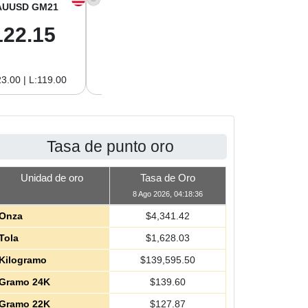
AUUSD GM21
XAGUSD OZ
XAGUSD GM
122.15
63.47
2.04
3.00 | L:119.00
H:65.13 | L:61.15
H:2.09 | L:1.97
Tasa de punto oro
Unidad de oro
Tasa de Oro
8 Ago 2026, 04:18:36
Onza
$
4,341.42
Tola
$
1,628.03
Kilogramo
$
139,595.50
Gramo 24K
$
139.60
Gramo 22K
$
127.87