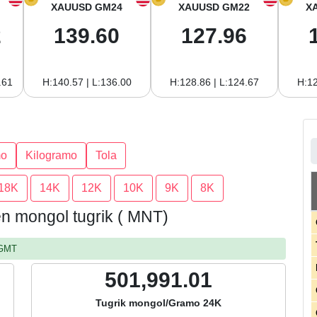
XAUUSD GM24
XAUUSD GM22
X
2
139.60
127.96
.61
H:140.57 | L:136.00
H:128.86 | L:124.67
H:12
mo
Kilogramo
Tola
18K
14K
12K
10K
9K
8K
en mongol tugrik ( MNT)
 GMT
501,991.01
Tugrik mongol/Gramo 24K