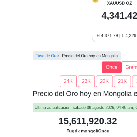
XAUUSD OZ
4,341.4
H:4,371.79 | L:4,229
Tasa de Oro
Precio del Oro hoy en Mongolia
Once
Gra
24K
23K
22K
21K
Precio del Oro hoy en Mongolia 
Última actualización: sábado 08 agosto 2026, 04:48 am,
15,611,920.32
Tugrik mongol/Once