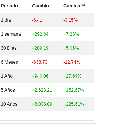
Período
Cambio
Cambio %
1 día
-6.41
-0.15%
1 semana
+292.84
+7.23%
30 Días
+209.19
+5.06%
6 Meses
-633.70
-12.74%
1 Año
+940.06
+27.64%
5 Años
+2,623.21
+152.67%
10 Años
+3,008.09
+225.61%