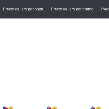
Precio del oro por onza
Precio del oro por gramo
Prec