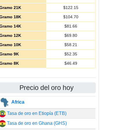
Gramo 21K
$
122.15
Gramo 18K
$
104.70
Gramo 14K
$
81.66
Gramo 12K
$
69.80
Gramo 10K
$
58.21
Gramo 9K
$
52.35
Gramo 8K
$
46.49
Precio del oro hoy
Africa
Tasa de oro en Etiopía (ETB)
Tasa de oro en Ghana (GHS)