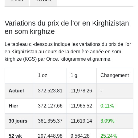
Variations du prix de l’or en Kirghizistan
en som kirghize
Le tableau ci-dessous indique les variations du prix de l'or
en Kirghizistan au cours de la dernière année en som
kirghize (KGS) par Once, kilogramme et gramme.
1 oz
1 g
Changement
Actuel
372,523.81
11,978.26
-
Hier
372,127.66
11,965.52
0.11%
30 jours
361,355.37
11,619.14
3.09%
52 wk
297,448.98
9,564.28
25.24%