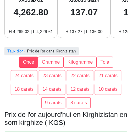
XAUUSD OZ
XAUUSD GM24
XAU
4,262.80
137.07
1
H:4,269.02 | L:4,229.61
H:137.27 | L:136.00
H:125.
Taux d'or
Prix de l'or dans Kirghizistan
Once
Gramme
Kilogramme
Tola
24 carats
23 carats
22 carats
21 carats
18 carats
14 carats
12 carats
10 carats
9 carats
8 carats
Prix de l'or aujourd'hui en Kirghizistan en
som kirghize ( KGS)