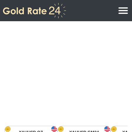
Prix de l\’or
Prix de l’or par once
Prix de l’or
Prix de l’or par gramme
Prix de l’or aujourd’hui en Amérique du Nord
Prix de l’or par kilogramme
Prix de l’or aujourd’hui en Asie
Prix de l’or par Tola
Prix de l’or aujourd’hui en Europe
Calculatrice or
Prix de l’or en Afrique
Prix de l’or aujourd’hui en Moyen Orient
Prix de l’or en Océanie
Prix de l’or aujourd’hui en Amérique du Sud