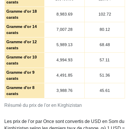
carats
Gramme d'or 18
8,983.69
102.72
carats
Gramme d'or 14
7,007.28
80.12
carats
Gramme d'or 12
5,989.13
68.48
carats
Gramme d'or 10
4,994.93
57.11
carats
Gramme d'or 9
4,491.85
51.36
carats
Gramme d'or 8
3,988.76
45.61
carats
Résumé du prix de l'or en Kirghizistan
Les prix de l’or par Once sont convertis de USD en Som du
Kirghizistan selon les derniers taux de change, où 1 USD =