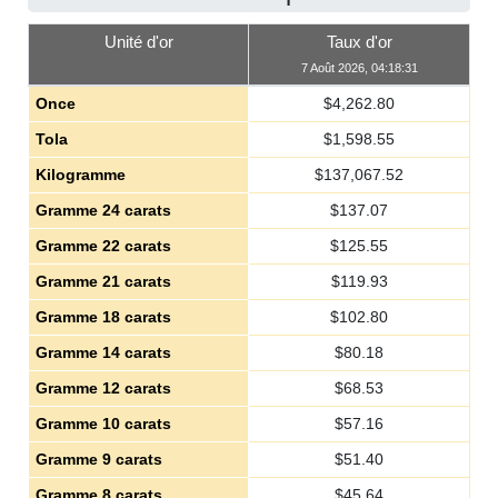
Unité d'or
Taux d'or
7 Août 2026, 04:18:31
Once
$
4,262.80
Tola
$
1,598.55
Kilogramme
$
137,067.52
Gramme 24 carats
$
137.07
Gramme 22 carats
$
125.55
Gramme 21 carats
$
119.93
Gramme 18 carats
$
102.80
Gramme 14 carats
$
80.18
Gramme 12 carats
$
68.53
Gramme 10 carats
$
57.16
Gramme 9 carats
$
51.40
Gramme 8 carats
$
45.64