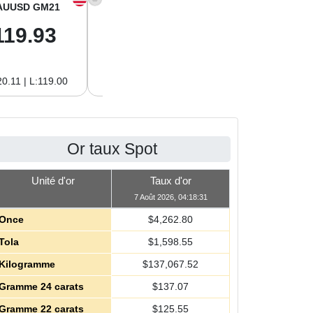
AUUSD GM21
XAGUSD OZ
XAGUSD GM
119.93
62.26
2.00
0.11 | L:119.00
H:62.42 | L:61.15
H:2.01 | L:1.97
Or taux Spot
Unité d'or
Taux d'or
7 Août 2026, 04:18:31
Once
$
4,262.80
Tola
$
1,598.55
Kilogramme
$
137,067.52
Gramme 24 carats
$
137.07
Gramme 22 carats
$
125.55