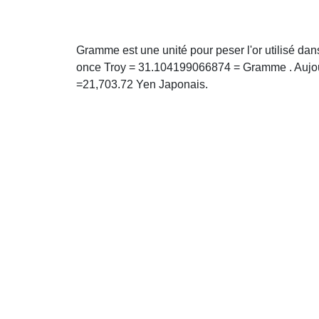
Gramme est une unité pour peser l'or utilisé da
once Troy = 31.104199066874 = Gramme . Aujou
=21,703.72 Yen Japonais.