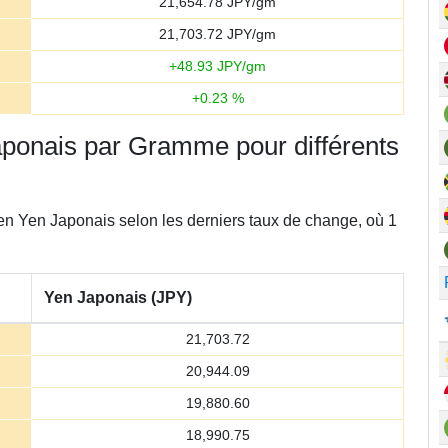
21,654.78
JPY/gm
21,703.72
JPY/gm
+
48.93
JPY/gm
+
0.23
%
japonais par Gramme pour différents
en Yen Japonais selon les derniers taux de change, où 1
Yen Japonais (JPY)
21,703.72
20,944.09
19,880.60
18,990.75