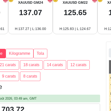
XAUUSD GM24
XAUUSD GM22
X
0
137.07
125.65
.61
H:137.27 | L:136.00
H:125.83 | L:124.67
H:12
e
Kilogramme
Tola
21 carats
18 carats
14 carats
12 carats
9 carats
8 carats
e
7 août 2026, 03:49 am, GMT
,703.72