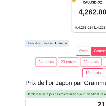
XAUUSD OZ
4,262.8
H:4,269.02 | L:4,229
Taux d'or
Japon
Gramme
Once
Gramm
24 carats
23 carats
22 carats
10 carats
Prix de l'or Japon par Gramm
Dernière mise à jour : Dernière mise à jour : vendredi 0
21