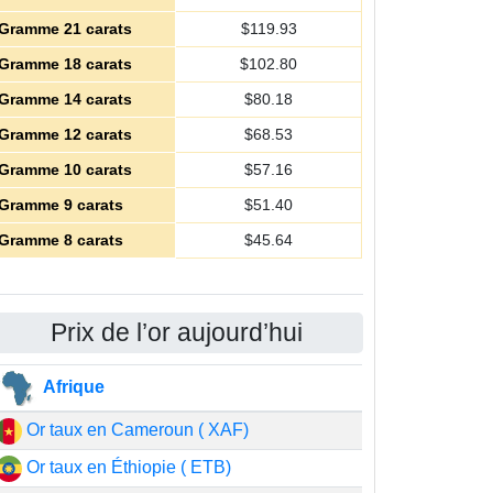
Gramme 21 carats
$
119.93
Gramme 18 carats
$
102.80
Gramme 14 carats
$
80.18
Gramme 12 carats
$
68.53
Gramme 10 carats
$
57.16
Gramme 9 carats
$
51.40
Gramme 8 carats
$
45.64
Prix de l’or aujourd’hui
Afrique
Or taux en Cameroun ( XAF)
Or taux en Éthiopie ( ETB)