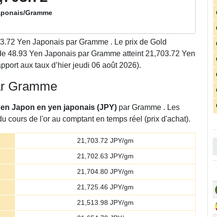
aponais/Gramme
3.72
Yen Japonais par Gramme . Le prix de Gold
e 48.93 Yen Japonais par Gramme atteint 21,703.72 Yen
port aux taux d’hier jeudi 06 août 2026).
 par Gramme
r en Japon en yen japonais (JPY)
par Gramme . Les
u cours de l'or au comptant en temps réel (prix d'achat).
21,703.72
JPY/gm
21,702.63
JPY/gm
21,704.80
JPY/gm
21,725.46
JPY/gm
21,513.98
JPY/gm