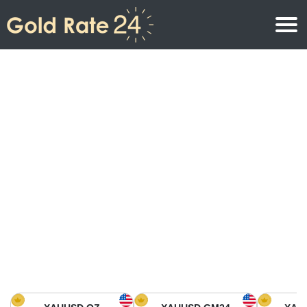
Prix de l\’or
Prix de l’or par once
Prix de l’or
Prix de l’or par gramme
Prix de l’or aujourd’hui en Amérique du Nord
Prix de l’or par kilogramme
Prix de l’or aujourd’hui en Asie
Prix de l’or par Tola
Prix de l’or aujourd’hui en Europe
Calculatrice or
Prix de l’or en Afrique
Prix de l’or aujourd’hui en Moyen Orient
Prix de l’or en Océanie
Prix de l’or aujourd’hui en Amérique du Sud