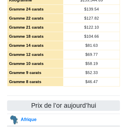
Kilogramme
$
139,544.69
Gramme 24 carats
$
139.54
Gramme 22 carats
$
127.82
Gramme 21 carats
$
122.10
Gramme 18 carats
$
104.66
Gramme 14 carats
$
81.63
Gramme 12 carats
$
69.77
Gramme 10 carats
$
58.19
Gramme 9 carats
$
52.33
Gramme 8 carats
$
46.47
Prix de l’or aujourd’hui
Afrique