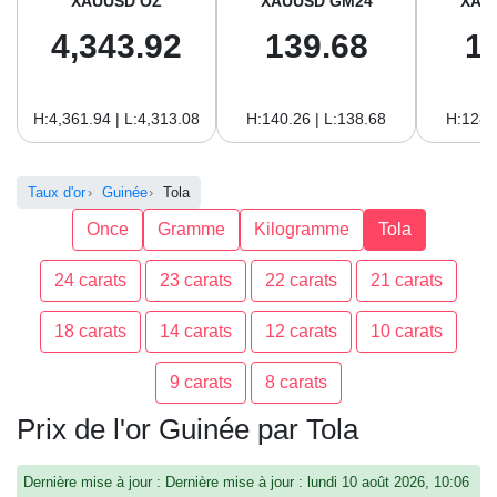
XAUUSD OZ
XAUUSD GM24
XAU
4,343.92
139.68
1
H:4,361.94 | L:4,313.08
H:140.26 | L:138.68
H:128.
Taux d'or
Guinée
Tola
Once
Gramme
Kilogramme
Tola
24 carats
23 carats
22 carats
21 carats
18 carats
14 carats
12 carats
10 carats
9 carats
8 carats
Prix de l'or Guinée par Tola
Dernière mise à jour : Dernière mise à jour : lundi 10 août 2026, 10:06