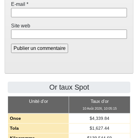
E-mail
*
Site web
Or taux Spot
Unité d'or
Taux d'or
10 Août 2026, 10:05:15
Once
$
4,339.84
Tola
$
1,627.44