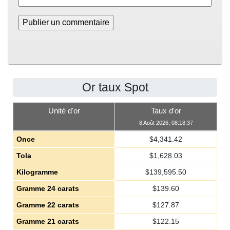
Or taux Spot
Unité d'or
Taux d'or
8 Août 2026, 08:18:37
Once
$
4,341.42
Tola
$
1,628.03
Kilogramme
$
139,595.50
Gramme 24 carats
$
139.60
Gramme 22 carats
$
127.87
Gramme 21 carats
$
122.15