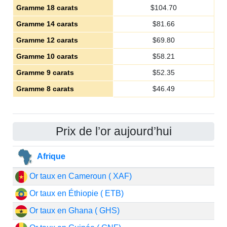
Gramme 18 carats
$
104.70
Gramme 14 carats
$
81.66
Gramme 12 carats
$
69.80
Gramme 10 carats
$
58.21
Gramme 9 carats
$
52.35
Gramme 8 carats
$
46.49
Prix de l’or aujourd’hui
Afrique
Or taux en Cameroun ( XAF)
Or taux en Éthiopie ( ETB)
Or taux en Ghana ( GHS)