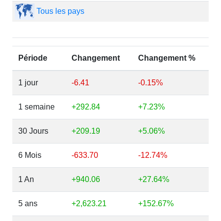
Tous les pays
Période
Changement
Changement %
1 jour
-6.41
-0.15%
1 semaine
+292.84
+7.23%
30 Jours
+209.19
+5.06%
6 Mois
-633.70
-12.74%
1 An
+940.06
+27.64%
5 ans
+2,623.21
+152.67%