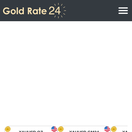
Prix de l\’or
Prix de l’or par once
Prix de l’or
Prix de l’or par gramme
Prix de l’or aujourd’hui en Amérique du Nord
Prix de l’or par kilogramme
Prix de l’or aujourd’hui en Asie
Prix de l’or par Tola
Prix de l’or aujourd’hui en Europe
Calculatrice or
Prix de l’or en Afrique
Prix de l’or aujourd’hui en Moyen Orient
Prix de l’or en Océanie
Prix de l’or aujourd’hui en Amérique du Sud