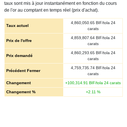
taux sont mis à jour instantanément en fonction du cours
de l'or au comptant en temps réel (prix d'achat).
4,860,050.65
BIF/tola 24
Taux actuel
carats
4,859,807.64
BIF/tola 24
Prix de l'offre
carats
4,860,293.65
BIF/tola 24
Prix demandé
carats
4,759,735.74
BIF/tola 24
Précédent Fermer
carats
Changement
+
100,314.91
BIF/tola 24 carats
Changement %
+
2.11
%