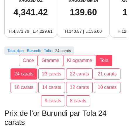
XAUUSD OZ
XAUUSD GM24
XAU
4,341.42
139.60
1
H:4,371.79 | L:4,229.61
H:140.57 | L:136.00
H:128.
Taux d'or
Burundi
Tola
24 carats
Once
Gramme
Kilogramme
Tola
24 carats
23 carats
22 carats
21 carats
18 carats
14 carats
12 carats
10 carats
9 carats
8 carats
Prix de l'or Burundi par Tola 24
carats