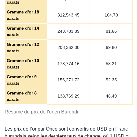
carats
Gramme d'or 18
312,543.45
104.70
carats
Gramme d'or 14
243,783.89
81.66
carats
Gramme d'or 12
208,362.30
69.80
carats
Gramme d'or 10
173,774.16
58.21
carats
Gramme d'or 9
156,271.72
52.35
carats
Gramme d'or 8
138,769.29
46.49
carats
Résumé du prix de l'or en Burundi
Les prix de l’or par Once sont convertis de USD en Franc
burundais selon les derniers taux de change, où 1 USD =