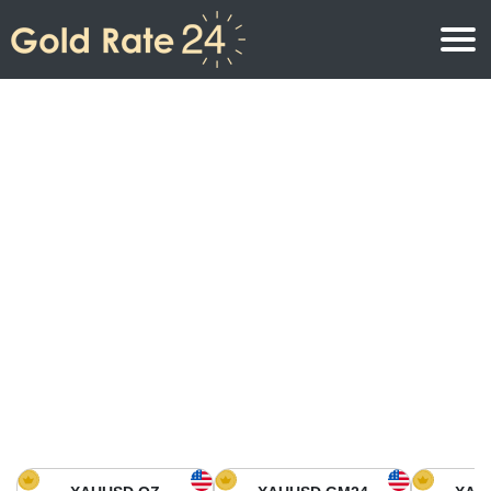
Prix de l\’or
Prix de l’or par once
Prix de l’or
Prix de l’or par gramme
Prix de l’or aujourd’hui en Amérique du Nord
Prix de l’or par kilogramme
Prix de l’or aujourd’hui en Asie
Prix de l’or par Tola
Prix de l’or aujourd’hui en Europe
Calculatrice or
Prix de l’or en Afrique
Prix de l’or aujourd’hui en Moyen Orient
Prix de l’or en Océanie
Prix de l’or aujourd’hui en Amérique du Sud