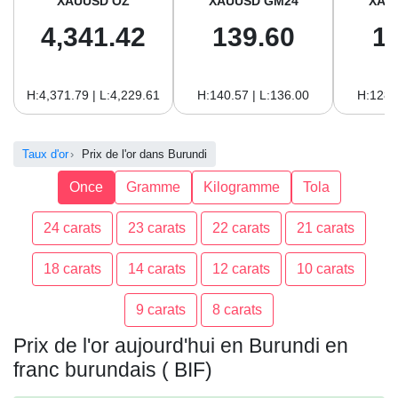
XAUUSD OZ
XAUUSD GM24
XAU
4,341.42
139.60
1
H:4,371.79 | L:4,229.61
H:140.57 | L:136.00
H:128.
Taux d'or
Prix de l'or dans Burundi
Once
Gramme
Kilogramme
Tola
24 carats
23 carats
22 carats
21 carats
18 carats
14 carats
12 carats
10 carats
9 carats
8 carats
Prix de l'or aujourd'hui en Burundi en
franc burundais ( BIF)