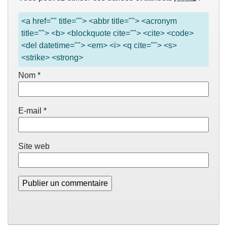
<a href="" title=""> <abbr title=""> <acronym
title=""> <b> <blockquote cite=""> <cite> <code>
<del datetime=""> <em> <i> <q cite=""> <s>
<strike> <strong>
Nom
*
E-mail
*
Site web