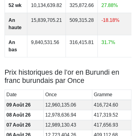
52 wk
10,134,639.82
325,872.66
27.88%
An
15,839,705.21
509,315.28
-18.18%
haute
An
9,840,531.56
316,415.81
31.7%
bas
Prix historiques de l’or en Burundi en
franc burundais par Once
Date
Once
Gramme
09 Août 26
12,960,135.06
416,724.60
08 Août 26
12,978,636.94
417,319.52
07 Août 26
12,989,130.43
417,656.93
06 Août 26
12,723,404.26
409,112.68