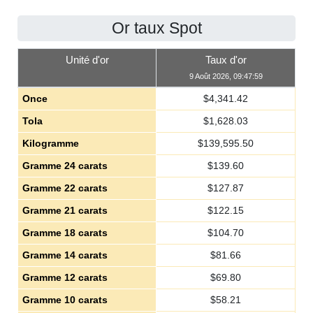
Or taux Spot
Unité d'or
Taux d'or
9 Août 2026, 09:47:59
Once
$
4,341.42
Tola
$
1,628.03
Kilogramme
$
139,595.50
Gramme 24 carats
$
139.60
Gramme 22 carats
$
127.87
Gramme 21 carats
$
122.15
Gramme 18 carats
$
104.70
Gramme 14 carats
$
81.66
Gramme 12 carats
$
69.80
Gramme 10 carats
$
58.21